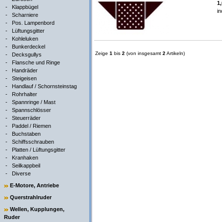
1
-
Klappbügel
in
-
Scharniere
-
Pos. Lampenbord
-
Lüftungsgitter
-
Kohleluken
-
Bunkerdeckel
Zeige
1
bis
2
(von insgesamt
2
Artikeln)
-
Decksgullys
-
Flansche und Ringe
-
Handräder
-
Steigeisen
-
Handlauf / Schornsteinstag
-
Rohrhalter
-
Spannringe / Mast
-
Spannschlösser
-
Steuerräder
-
Paddel / Riemen
-
Buchstaben
-
Schiffsschrauben
-
Platten / Lüftungsgitter
-
Kranhaken
-
Seilkappbeil
-
Diverse
E-Motore, Antriebe
Querstrahlruder
Wellen, Kupplungen,
Ruder