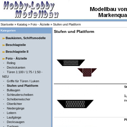
Startseite
»
Katalog
»
Foto - Ätzteile
»
Stufen und Plattform
Kategorien
Stufen und Plattform
Baukästen, Schiffsmodelle
Beschlagteile
Beschlagteile II
Foto - Ätzteile
-
Reling
-
Deckskanten
-
Türen 1:100 / 1:75 / 1:50 -
NEU
-
Griffe für Türen / Luken
-
Stufen und Plattform
S
-
Bullaugen
-
Schleuderscheiben
1
-
Scheibenwischer
in
-
Oberlichter
-
Niedergänge
-
Leitern
-
Laufgänge
P
-
Decksaugen
-
Zurösen