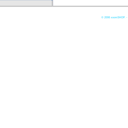
© 2006
xoomSHOP. -