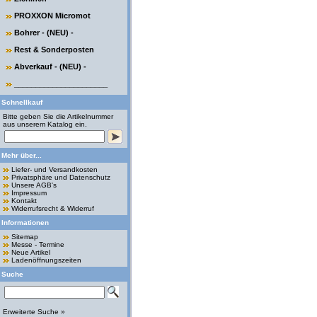
PROXXON Micromot
Bohrer - (NEU) -
Rest & Sonderposten
Abverkauf - (NEU) -
______________________
Schnellkauf
Bitte geben Sie die Artikelnummer
aus unserem Katalog ein.
Mehr über...
Liefer- und Versandkosten
Privatsphäre und Datenschutz
Unsere AGB's
Impressum
Kontakt
Widerrufsrecht & Widerruf
Informationen
Sitemap
Messe - Termine
Neue Artikel
Ladenöffnungszeiten
Suche
Erweiterte Suche »