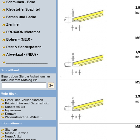
Schrauben - Ecke
1,
Klebstoffe, Spachtel
inc
Farben und Lacke
Zierlinen
PROXXON Micromot
MS
Bohrer - (NEU) -
Rest & Sonderposten
1,
Abverkauf - (NEU) -
inc
______________________
Schnellkauf
Bitte geben Sie die Artikelnummer
aus unserem Katalog ein.
MS
Mehr über...
1,
Liefer- und Versandkosten
inc
Privatsphäre und Datenschutz
Unsere AGB's
Impressum
Kontakt
Widerrufsrecht & Widerruf
Informationen
MS
Sitemap
Messe - Termine
Neue Artikel
Ladenöffnungszeiten