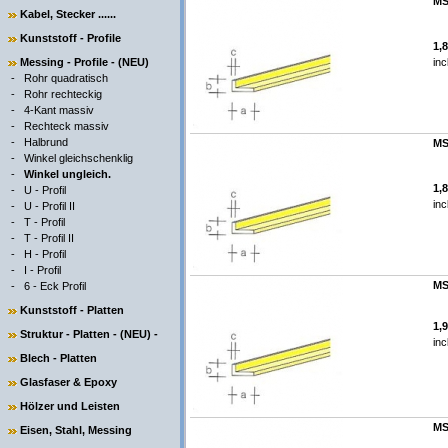
MS
Kabel, Stecker ......
Kunststoff - Profile
1,
Messing - Profile - (NEU)
inc
-
Rohr quadratisch
-
Rohr rechteckig
-
4-Kant massiv
-
Rechteck massiv
-
Halbrund
MS
-
Winkel gleichschenklig
-
Winkel ungleich.
1,
-
U - Profil
inc
-
U - Profil II
-
T - Profil
-
T - Profil II
-
H - Profil
-
I - Profil
MS
-
6 - Eck Profil
Kunststoff - Platten
1,
Struktur - Platten - (NEU) -
inc
Blech - Platten
Glasfaser & Epoxy
Hölzer und Leisten
MS
Eisen, Stahl, Messing