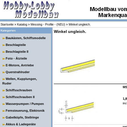
Startseite
»
Katalog
»
Messing - Profile - (NEU)
»
Winkel ungleich.
Kategorien
Winkel ungleich.
Baukästen, Schiffsmodelle
Beschlagteile
Beschlagteile II
Foto - Ätzteile
E-Motore, Antriebe
Querstrahlruder
Wellen, Kupplungen,
Ruder
MS
Schiffsschrauben
Schiffsschrauben II
1,
inc
Wasserpumpen / Pumpen
Fernsteuerung, Elektronik
Gabelköpfe, Stellringe
Akkus & Ladegeräte