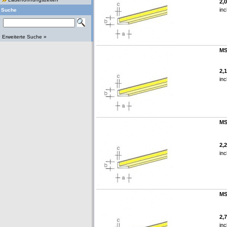
2,
inc
Suche
Erweiterte Suche »
MS
2,
inc
MS
2,
inc
MS
2,
inc