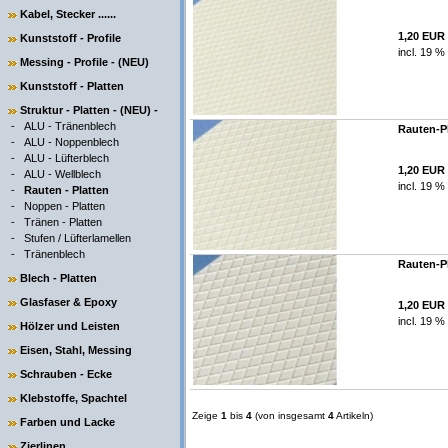
Kabel, Stecker ......
1,20 EUR
Kunststoff - Profile
incl. 19 %
Messing - Profile - (NEU)
Kunststoff - Platten
Struktur - Platten - (NEU) -
-
ALU - Tränenblech
Rauten-Pl
-
ALU - Noppenblech
-
ALU - Lüfterblech
1,20 EUR
-
ALU - Wellblech
incl. 19 %
-
Rauten - Platten
-
Noppen - Platten
-
Tränen - Platten
-
Stufen / Lüfterlamellen
-
Tränenblech
Rauten-Pl
Blech - Platten
Glasfaser & Epoxy
1,20 EUR
incl. 19 %
Hölzer und Leisten
Eisen, Stahl, Messing
Schrauben - Ecke
Klebstoffe, Spachtel
Zeige
1
bis
4
(von insgesamt
4
Artikeln)
Farben und Lacke
Zierlinen