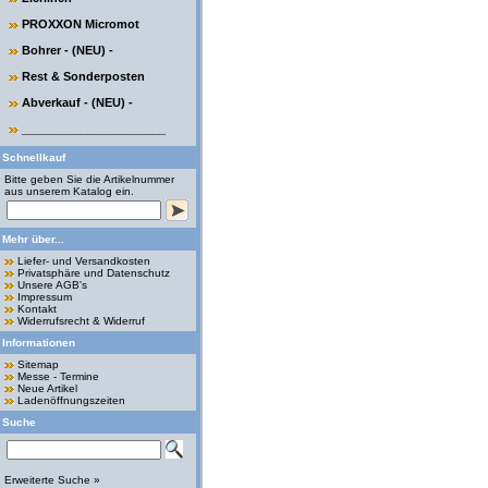
PROXXON Micromot
Bohrer - (NEU) -
Rest & Sonderposten
Abverkauf - (NEU) -
______________________
Schnellkauf
Bitte geben Sie die Artikelnummer
aus unserem Katalog ein.
Mehr über...
Liefer- und Versandkosten
Privatsphäre und Datenschutz
Unsere AGB's
Impressum
Kontakt
Widerrufsrecht & Widerruf
Informationen
Sitemap
Messe - Termine
Neue Artikel
Ladenöffnungszeiten
Suche
Erweiterte Suche »