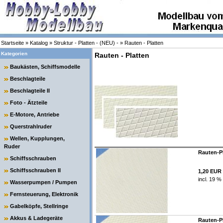
Startseite
»
Katalog
»
Struktur - Platten - (NEU) -
»
Rauten - Platten
Kategorien
Rauten - Platten
Baukästen, Schiffsmodelle
Beschlagteile
Beschlagteile II
Foto - Ätzteile
E-Motore, Antriebe
Querstrahlruder
Wellen, Kupplungen,
Ruder
Rauten-Pl
Schiffsschrauben
Schiffsschrauben II
1,20 EUR
incl. 19 %
Wasserpumpen / Pumpen
Fernsteuerung, Elektronik
Gabelköpfe, Stellringe
Akkus & Ladegeräte
Rauten-Pl