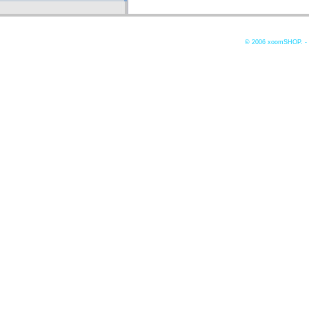
© 2006
xoomSHOP. -