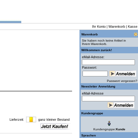
Ihr Konto
|
Warenkorb
|
Kasse
Warenkorb
Sie haben noch keine Artikel in
Ihrem Warenkorb.
Willkommen zurück!
eMail-Adresse:
Passwort:
Passwort vergessen?
Newsletter Anmeldung
eMail-Adresse
Kundengruppe
Lieferzeit:
ganz kleiner Bestand
Kundengruppe:
Kunde
Sprachen