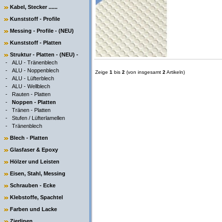
Kabel, Stecker ......
Kunststoff - Profile
Messing - Profile - (NEU)
Kunststoff - Platten
Struktur - Platten - (NEU) -
-
ALU - Tränenblech
-
ALU - Noppenblech
Zeige
1
bis
2
(von insgesamt
2
Artikeln)
-
ALU - Lüfterblech
-
ALU - Wellblech
-
Rauten - Platten
-
Noppen - Platten
-
Tränen - Platten
-
Stufen / Lüfterlamellen
-
Tränenblech
Blech - Platten
Glasfaser & Epoxy
Hölzer und Leisten
Eisen, Stahl, Messing
Schrauben - Ecke
Klebstoffe, Spachtel
Farben und Lacke
Zierlinen