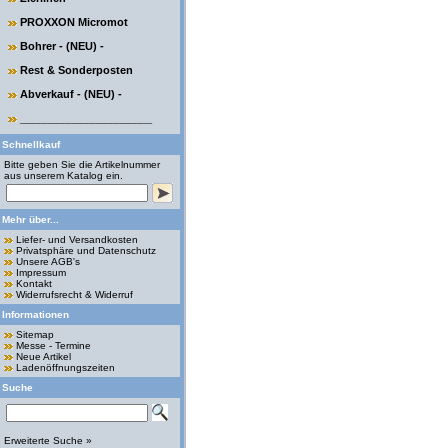
PROXXON Micromot
Bohrer - (NEU) -
Rest & Sonderposten
Abverkauf - (NEU) -
______________________
Schnellkauf
Bitte geben Sie die Artikelnummer
aus unserem Katalog ein.
Mehr über...
Liefer- und Versandkosten
Privatsphäre und Datenschutz
Unsere AGB's
Impressum
Kontakt
Widerrufsrecht & Widerruf
Informationen
Sitemap
Messe - Termine
Neue Artikel
Ladenöffnungszeiten
Suche
Erweiterte Suche »