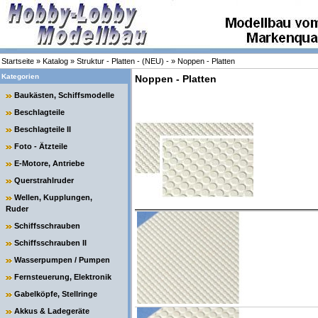
Startseite
»
Katalog
»
Struktur - Platten - (NEU) -
»
Noppen - Platten
Kategorien
Noppen - Platten
Baukästen, Schiffsmodelle
Beschlagteile
Beschlagteile II
Foto - Ätzteile
E-Motore, Antriebe
Querstrahlruder
Wellen, Kupplungen,
Ruder
Schiffsschrauben
Schiffsschrauben II
Wasserpumpen / Pumpen
Fernsteuerung, Elektronik
Gabelköpfe, Stellringe
Akkus & Ladegeräte