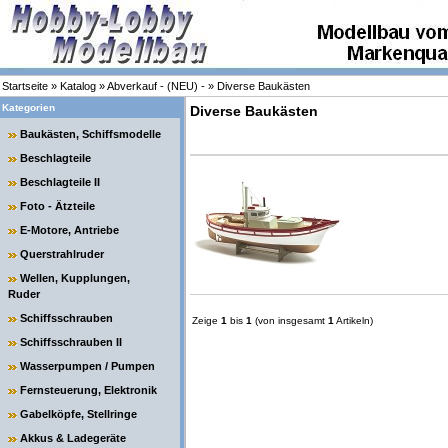
Startseite
»
Katalog
»
Abverkauf - (NEU) -
»
Diverse Baukästen
Kategorien
Diverse Baukästen
Baukästen, Schiffsmodelle
Beschlagteile
Beschlagteile II
Foto - Ätzteile
E-Motore, Antriebe
Querstrahlruder
Wellen, Kupplungen,
Ruder
Schiffsschrauben
Zeige
1
bis
1
(von insgesamt
1
Artikeln)
Schiffsschrauben II
Wasserpumpen / Pumpen
Fernsteuerung, Elektronik
Gabelköpfe, Stellringe
Akkus & Ladegeräte