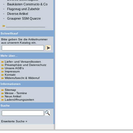
-
Baukästen Constructo & Co
-
Flugzeug und Zubehör
-
Diverse Artikel
-
Graupner SSM Quarze
______________________
Schnellkauf
Bitte geben Sie die Artikelnummer
aus unserem Katalog ein.
Mehr über...
Liefer- und Versandkosten
Privatsphäre und Datenschutz
Unsere AGB's
Impressum
Kontakt
Widerrufsrecht & Widerruf
Informationen
Sitemap
Messe - Termine
Neue Artikel
Ladenöffnungszeiten
Suche
Erweiterte Suche »