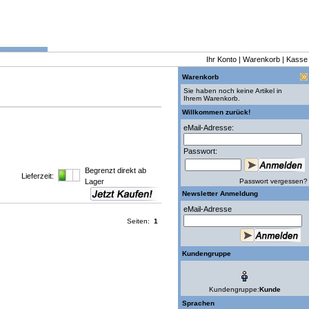
Ihr Konto
|
Warenkorb
|
Kasse
Warenkorb
Sie haben noch keine Artikel in
Ihrem Warenkorb.
Willkommen zurück!
eMail-Adresse:
Passwort:
Begrenzt direkt ab
Lieferzeit:
Lager
Passwort vergessen?
Newsletter Anmeldung
eMail-Adresse
Seiten:
1
Kundengruppe
Kundengruppe:
Kunde
Sprachen