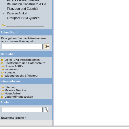
-
Baukästen Constructo & Co
-
Flugzeug und Zubehör
-
Diverse Artikel
-
Graupner SSM Quarze
______________________
Schnellkauf
Bitte geben Sie die Artikelnummer
aus unserem Katalog ein.
Mehr über...
Liefer- und Versandkosten
Privatsphäre und Datenschutz
Unsere AGB's
Impressum
Kontakt
Widerrufsrecht & Widerruf
Informationen
Sitemap
Messe - Termine
Neue Artikel
Ladenöffnungszeiten
Suche
Erweiterte Suche »