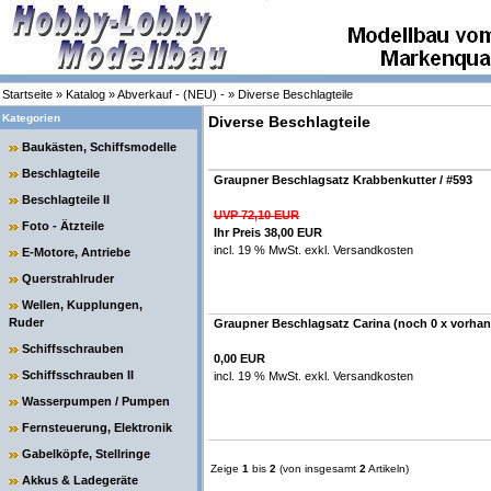
Startseite
»
Katalog
»
Abverkauf - (NEU) -
»
Diverse Beschlagteile
Kategorien
Diverse Beschlagteile
Baukästen, Schiffsmodelle
Beschlagteile
Graupner Beschlagsatz Krabbenkutter / #593
Beschlagteile II
UVP 72,10 EUR
Foto - Ätzteile
Ihr Preis 38,00 EUR
incl. 19 % MwSt. exkl.
Versandkosten
E-Motore, Antriebe
Querstrahlruder
Wellen, Kupplungen,
Ruder
Graupner Beschlagsatz Carina (noch 0 x vorhan
Schiffsschrauben
0,00 EUR
Schiffsschrauben II
incl. 19 % MwSt. exkl.
Versandkosten
Wasserpumpen / Pumpen
Fernsteuerung, Elektronik
Gabelköpfe, Stellringe
Zeige
1
bis
2
(von insgesamt
2
Artikeln)
Akkus & Ladegeräte