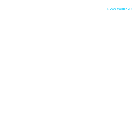
© 2006
xoomSHOP. -