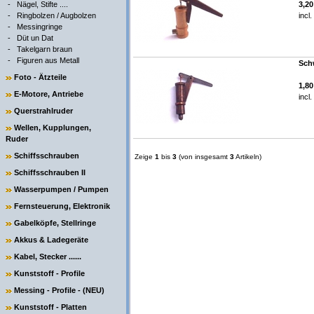
-
Nägel, Stifte ....
3,2
-
Ringbolzen / Augbolzen
incl
-
Messingringe
-
Düt un Dat
-
Takelgarn braun
-
Figuren aus Metall
Sch
Foto - Ätzteile
1,8
E-Motore, Antriebe
incl
Querstrahlruder
Wellen, Kupplungen,
Ruder
Schiffsschrauben
Zeige
1
bis
3
(von insgesamt
3
Artikeln)
Schiffsschrauben II
Wasserpumpen / Pumpen
Fernsteuerung, Elektronik
Gabelköpfe, Stellringe
Akkus & Ladegeräte
Kabel, Stecker ......
Kunststoff - Profile
Messing - Profile - (NEU)
Kunststoff - Platten