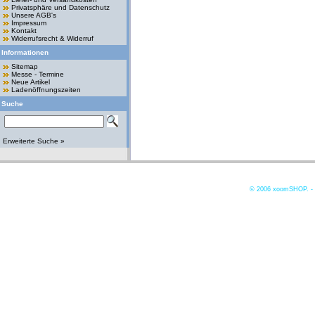
Privatsphäre und Datenschutz
Unsere AGB's
Impressum
Kontakt
Widerrufsrecht & Widerruf
Informationen
Sitemap
Messe - Termine
Neue Artikel
Ladenöffnungszeiten
Suche
Erweiterte Suche »
© 2006
xoomSHOP. -