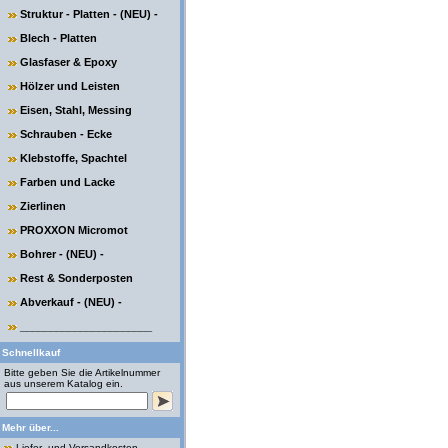
Struktur - Platten - (NEU) -
Blech - Platten
Glasfaser & Epoxy
Hölzer und Leisten
Eisen, Stahl, Messing
Schrauben - Ecke
Klebstoffe, Spachtel
Farben und Lacke
Zierlinen
PROXXON Micromot
Bohrer - (NEU) -
Rest & Sonderposten
Abverkauf - (NEU) -
______________________
Schnellkauf
Bitte geben Sie die Artikelnummer
aus unserem Katalog ein.
Mehr über...
Liefer- und Versandkosten