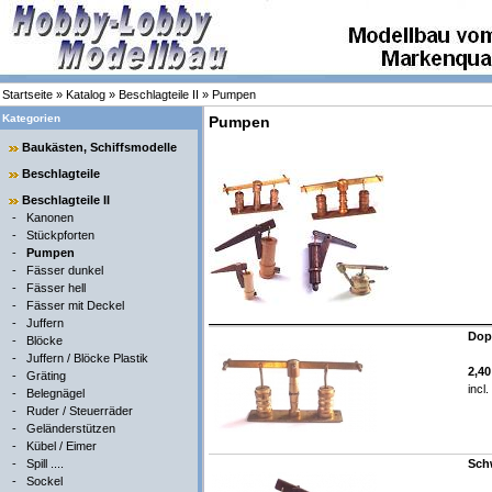
Startseite
»
Katalog
»
Beschlagteile II
»
Pumpen
Kategorien
Pumpen
Baukästen, Schiffsmodelle
Beschlagteile
Beschlagteile II
-
Kanonen
-
Stückpforten
-
Pumpen
-
Fässer dunkel
-
Fässer hell
-
Fässer mit Deckel
-
Juffern
Dop
-
Blöcke
-
Juffern / Blöcke Plastik
2,4
-
Gräting
incl
-
Belegnägel
-
Ruder / Steuerräder
-
Geländerstützen
-
Kübel / Eimer
-
Spill ....
Sch
-
Sockel