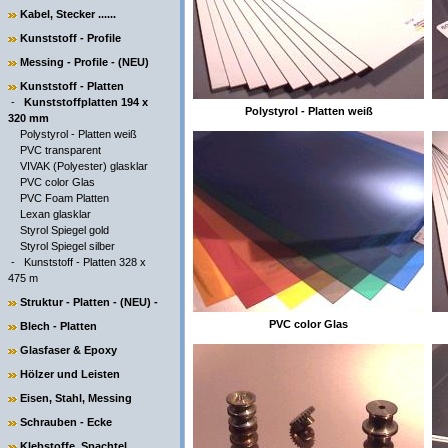
Kabel, Stecker ......
Kunststoff - Profile
Messing - Profile - (NEU)
Kunststoff - Platten
-
Kunststoffplatten 194 x
Polystyrol - Platten weiß
320 mm
Polystyrol - Platten weiß
PVC transparent
VIVAK (Polyester) glasklar
PVC color Glas
PVC Foam Platten
Lexan glasklar
Styrol Spiegel gold
Styrol Spiegel silber
-
Kunststoff - Platten 328 x
475 m
Struktur - Platten - (NEU) -
PVC color Glas
Blech - Platten
Glasfaser & Epoxy
Hölzer und Leisten
Eisen, Stahl, Messing
Schrauben - Ecke
Klebstoffe, Spachtel