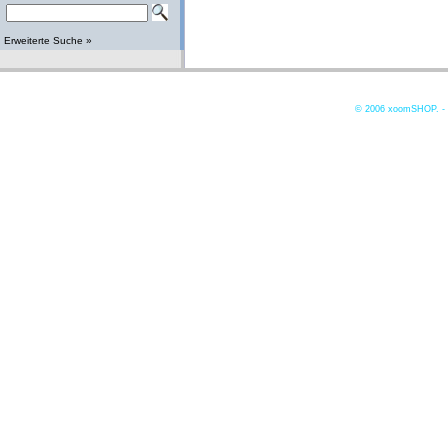
Erweiterte Suche »
© 2006
xoomSHOP. -