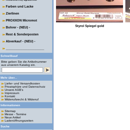
Farben und Lacke
Zierlinen
PROXXON Micromot
Styrol Spiegel gold
Bohrer - (NEU) -
Rest & Sonderposten
Abverkauf - (NEU) -
______________________
Schnellkauf
Bitte geben Sie die Artikelnummer
aus unserem Katalog ein.
Mehr über...
Liefer- und Versandkosten
Privatsphäre und Datenschutz
Unsere AGB's
Impressum
Kontakt
Widerrufsrecht & Widerruf
Informationen
Sitemap
Messe - Termine
Neue Artikel
Ladenöffnungszeiten
Suche