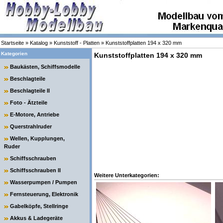
Startseite
»
Katalog
»
Kunststoff - Platten
»
Kunststoffplatten 194 x 320 mm
Kategorien
Kunststoffplatten 194 x 320 mm
Baukästen, Schiffsmodelle
Beschlagteile
Beschlagteile II
Foto - Ätzteile
E-Motore, Antriebe
Querstrahlruder
Wellen, Kupplungen,
Ruder
Schiffsschrauben
Schiffsschrauben II
Weitere Unterkategorien:
Wasserpumpen / Pumpen
Fernsteuerung, Elektronik
Gabelköpfe, Stellringe
Akkus & Ladegeräte