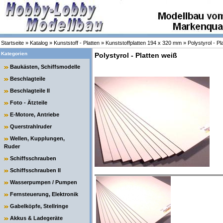
Startseite
»
Katalog
»
Kunststoff - Platten
»
Kunststoffplatten 194 x 320 mm
»
Polystyrol - Pl
Kategorien
Polystyrol - Platten weiß
Baukästen, Schiffsmodelle
Beschlagteile
Beschlagteile II
Foto - Ätzteile
E-Motore, Antriebe
Querstrahlruder
Wellen, Kupplungen,
Ruder
Schiffsschrauben
Schiffsschrauben II
Wasserpumpen / Pumpen
Fernsteuerung, Elektronik
Gabelköpfe, Stellringe
Akkus & Ladegeräte