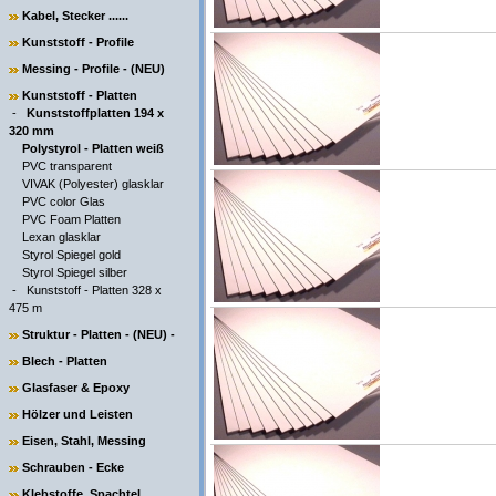
Kabel, Stecker ......
Kunststoff - Profile
Messing - Profile - (NEU)
Kunststoff - Platten
-
Kunststoffplatten 194 x
320 mm
Polystyrol - Platten weiß
PVC transparent
VIVAK (Polyester) glasklar
PVC color Glas
PVC Foam Platten
Lexan glasklar
Styrol Spiegel gold
Styrol Spiegel silber
-
Kunststoff - Platten 328 x
475 m
Struktur - Platten - (NEU) -
Blech - Platten
Glasfaser & Epoxy
Hölzer und Leisten
Eisen, Stahl, Messing
Schrauben - Ecke
Klebstoffe, Spachtel