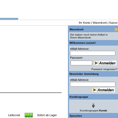
Ihr Konto
|
Warenkorb
|
Kasse
Warenkorb
Sie haben noch keine Artikel in
Ihrem Warenkorb.
Willkommen zurück!
eMail-Adresse:
Passwort:
Passwort vergessen?
Newsletter Anmeldung
eMail-Adresse
Kundengruppe
Kundengruppe:
Kunde
Lieferzeit:
Sofort ab Lager
Sprachen