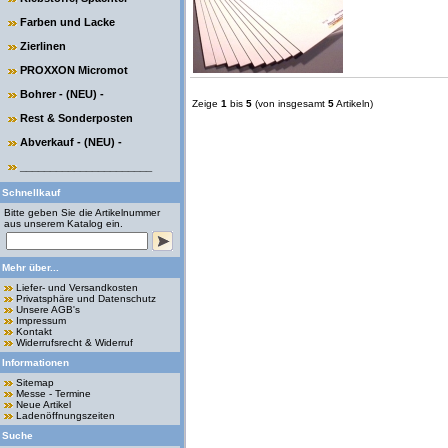
Farben und Lacke
Zierlinen
PROXXON Micromot
Bohrer - (NEU) -
Zeige
1
bis
5
(von insgesamt
5
Artikeln)
Rest & Sonderposten
Abverkauf - (NEU) -
______________________
Schnellkauf
Bitte geben Sie die Artikelnummer
aus unserem Katalog ein.
Mehr über...
Liefer- und Versandkosten
Privatsphäre und Datenschutz
Unsere AGB's
Impressum
Kontakt
Widerrufsrecht & Widerruf
Informationen
Sitemap
Messe - Termine
Neue Artikel
Ladenöffnungszeiten
Suche