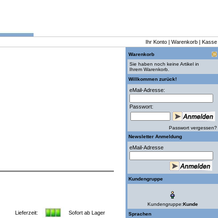
Ihr Konto
|
Warenkorb
|
Kasse
Warenkorb
Sie haben noch keine Artikel in
Ihrem Warenkorb.
Willkommen zurück!
eMail-Adresse:
Passwort:
Passwort vergessen?
Newsletter Anmeldung
eMail-Adresse
Kundengruppe
Kundengruppe:
Kunde
Lieferzeit:
Sofort ab Lager
Sprachen