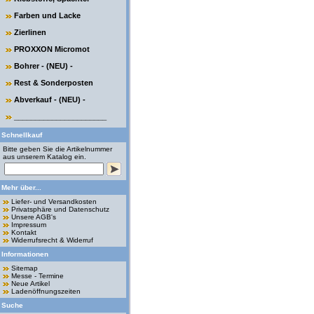
Farben und Lacke
Zierlinen
PROXXON Micromot
Bohrer - (NEU) -
Rest & Sonderposten
Abverkauf - (NEU) -
______________________
Schnellkauf
Bitte geben Sie die Artikelnummer
aus unserem Katalog ein.
Mehr über...
Liefer- und Versandkosten
Privatsphäre und Datenschutz
Unsere AGB's
Impressum
Kontakt
Widerrufsrecht & Widerruf
Informationen
Sitemap
Messe - Termine
Neue Artikel
Ladenöffnungszeiten
Suche