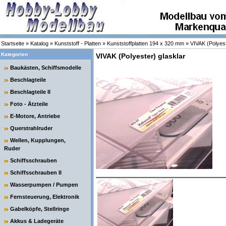
Startseite
»
Katalog
»
Kunststoff - Platten
»
Kunststoffplatten 194 x 320 mm
»
VIVAK (Polyest
Kategorien
VIVAK (Polyester) glasklar
Baukästen, Schiffsmodelle
Beschlagteile
Beschlagteile II
Foto - Ätzteile
E-Motore, Antriebe
Querstrahlruder
Wellen, Kupplungen,
Ruder
Schiffsschrauben
Schiffsschrauben II
Wasserpumpen / Pumpen
Fernsteuerung, Elektronik
Gabelköpfe, Stellringe
Akkus & Ladegeräte