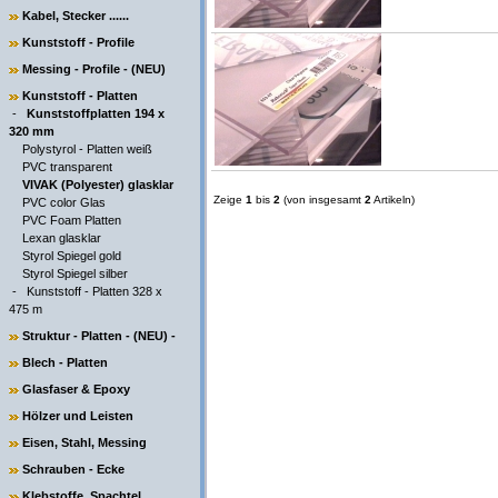
Kabel, Stecker ......
Kunststoff - Profile
Messing - Profile - (NEU)
Kunststoff - Platten
-
Kunststoffplatten 194 x
320 mm
Polystyrol - Platten weiß
PVC transparent
VIVAK (Polyester) glasklar
Zeige
1
bis
2
(von insgesamt
2
Artikeln)
PVC color Glas
PVC Foam Platten
Lexan glasklar
Styrol Spiegel gold
Styrol Spiegel silber
-
Kunststoff - Platten 328 x
475 m
Struktur - Platten - (NEU) -
Blech - Platten
Glasfaser & Epoxy
Hölzer und Leisten
Eisen, Stahl, Messing
Schrauben - Ecke
Klebstoffe, Spachtel