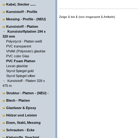
Kabel, Stecker ......
Kunststoff - Profile
Zeige
1
bis
1
(von insgesamt
1
Artikeln)
Messing - Profile - (NEU)
Kunststoff - Platten
-
Kunststoffplatten 194 x
320 mm
Polystyrol - Platten weiß
PVC transparent
VIVAK (Polyester) glasklar
PVC color Glas
PVC Foam Platten
Lexan glasklar
Styrol Spiegel gold
Styrol Spiegel silber
-
Kunststoff - Platten 328 x
475 m
Struktur - Platten - (NEU) -
Blech - Platten
Glasfaser & Epoxy
Hölzer und Leisten
Eisen, Stahl, Messing
Schrauben - Ecke
Klebstoffe, Spachtel