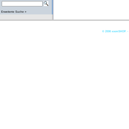
Erweiterte Suche »
© 2006
xoomSHOP. -