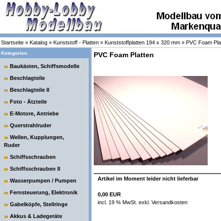
Startseite
»
Katalog
»
Kunststoff - Platten
»
Kunststoffplatten 194 x 320 mm
»
PVC Foam Pla
Kategorien
PVC Foam Platten
Baukästen, Schiffsmodelle
Beschlagteile
Beschlagteile II
Foto - Ätzteile
E-Motore, Antriebe
Querstrahlruder
Wellen, Kupplungen,
Ruder
Schiffsschrauben
Schiffsschrauben II
Artikel im Moment leider nicht lieferbar
Wasserpumpen / Pumpen
Fernsteuerung, Elektronik
0,00 EUR
incl. 19 % MwSt. exkl.
Versandkosten
Gabelköpfe, Stellringe
Akkus & Ladegeräte