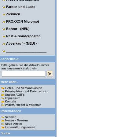
Farben und Lacke
Zierlinen
PROXXON Micromot
Bohrer - (NEU) -
Rest & Sonderposten
Abverkauf - (NEU) -
______________________
Schnellkauf
Bitte geben Sie die Artikelnummer
aus unserem Katalog ein.
Mehr über...
Liefer- und Versandkosten
Privatsphäre und Datenschutz
Unsere AGB's
Impressum
Kontakt
Widerrufsrecht & Widerruf
Informationen
Sitemap
Messe - Termine
Neue Artikel
Ladenöffnungszeiten
Suche