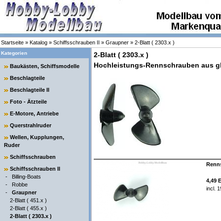
Startseite
»
Katalog
»
Schiffsschrauben II
»
Graupner
»
2-Blatt ( 2303.x )
Kategorien
2-Blatt ( 2303.x )
Hochleistungs-Rennschrauben aus gla
Baukästen, Schiffsmodelle
Beschlagteile
Beschlagteile II
Foto - Ätzteile
E-Motore, Antriebe
Querstrahlruder
Wellen, Kupplungen,
Ruder
Schiffsschrauben
Renns
Schiffsschrauben II
-
Billing-Boats
4,49 
-
Robbe
incl. 
-
Graupner
2-Blatt ( 451.x )
2-Blatt ( 455.x )
2-Blatt ( 2303.x )