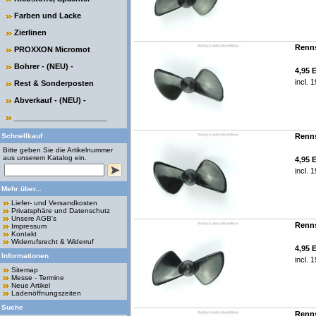
Farben und Lacke
Zierlinen
Renns
PROXXON Micromot
Bohrer - (NEU) -
4,95 
incl. 
Rest & Sonderposten
Abverkauf - (NEU) -
______________________
Schnellkauf
Renns
Bitte geben Sie die Artikelnummer
aus unserem Katalog ein.
4,95 
incl. 
Mehr über...
Liefer- und Versandkosten
Privatsphäre und Datenschutz
Unsere AGB's
Renns
Impressum
Kontakt
Widerrufsrecht & Widerruf
4,95 
Informationen
incl. 
Sitemap
Messe - Termine
Neue Artikel
Ladenöffnungszeiten
Suche
Renns