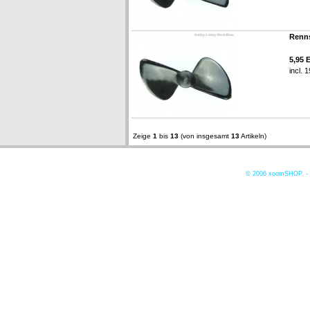
Renns
5,95 
incl. 
Zeige
1
bis
13
(von insgesamt
13
Artikeln)
© 2006
xoomSHOP. -