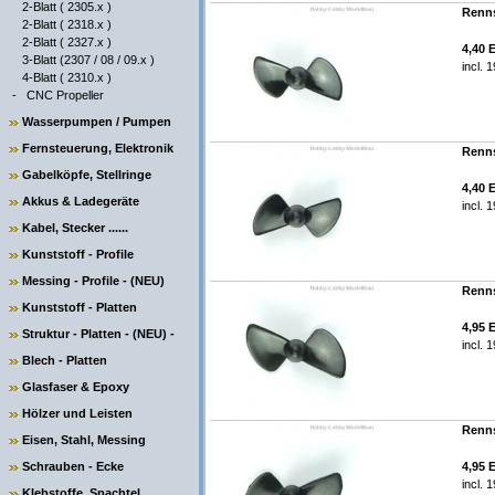
2-Blatt ( 2305.x )
Renns
2-Blatt ( 2318.x )
2-Blatt ( 2327.x )
4,40 
3-Blatt (2307 / 08 / 09.x )
incl. 
4-Blatt ( 2310.x )
-
CNC Propeller
Wasserpumpen / Pumpen
Fernsteuerung, Elektronik
Renns
Gabelköpfe, Stellringe
4,40 
Akkus & Ladegeräte
incl. 
Kabel, Stecker ......
Kunststoff - Profile
Messing - Profile - (NEU)
Renns
Kunststoff - Platten
4,95 
Struktur - Platten - (NEU) -
incl. 
Blech - Platten
Glasfaser & Epoxy
Hölzer und Leisten
Renns
Eisen, Stahl, Messing
Schrauben - Ecke
4,95 
incl. 
Klebstoffe, Spachtel