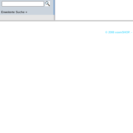
Erweiterte Suche »
© 2006
xoomSHOP. -