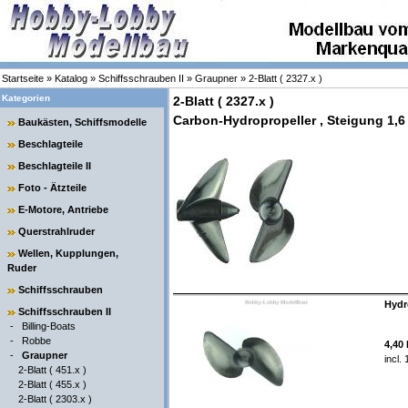
Startseite
»
Katalog
»
Schiffsschrauben II
»
Graupner
»
2-Blatt ( 2327.x )
Kategorien
2-Blatt ( 2327.x )
Carbon-Hydropropeller , Steigung 1,6
Baukästen, Schiffsmodelle
Beschlagteile
Beschlagteile II
Foto - Ätzteile
E-Motore, Antriebe
Querstrahlruder
Wellen, Kupplungen,
Ruder
Schiffsschrauben
Hydr
Schiffsschrauben II
-
Billing-Boats
-
Robbe
4,40
-
Graupner
incl.
2-Blatt ( 451.x )
2-Blatt ( 455.x )
2-Blatt ( 2303.x )