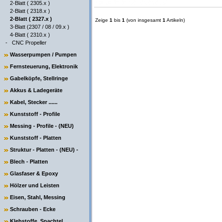
2-Blatt ( 2305.x )
2-Blatt ( 2318.x )
2-Blatt ( 2327.x )
Zeige
1
bis
1
(von insgesamt
1
Artikeln)
3-Blatt (2307 / 08 / 09.x )
4-Blatt ( 2310.x )
-
CNC Propeller
Wasserpumpen / Pumpen
Fernsteuerung, Elektronik
Gabelköpfe, Stellringe
Akkus & Ladegeräte
Kabel, Stecker ......
Kunststoff - Profile
Messing - Profile - (NEU)
Kunststoff - Platten
Struktur - Platten - (NEU) -
Blech - Platten
Glasfaser & Epoxy
Hölzer und Leisten
Eisen, Stahl, Messing
Schrauben - Ecke
Klebstoffe, Spachtel