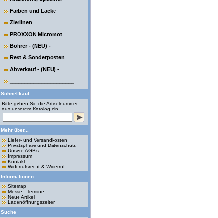
Farben und Lacke
Zierlinen
PROXXON Micromot
Bohrer - (NEU) -
Rest & Sonderposten
Abverkauf - (NEU) -
______________________
Schnellkauf
Bitte geben Sie die Artikelnummer
aus unserem Katalog ein.
Mehr über...
Liefer- und Versandkosten
Privatsphäre und Datenschutz
Unsere AGB's
Impressum
Kontakt
Widerrufsrecht & Widerruf
Informationen
Sitemap
Messe - Termine
Neue Artikel
Ladenöffnungszeiten
Suche