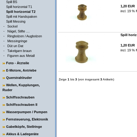
Spill BS
1,20 EUR
Spill horizontal T1
incl. 19 % 
Spill horizontal T2
Spill mit Handspaken
Spill Messing
-
Sockel
-
Nägel, Stifte ....
Spill hori
-
Ringbolzen / Augbolzen
-
Messingringe
1,20 EUR
-
Düt un Dat
incl. 19 % 
-
Takelgarn braun
-
Figuren aus Metall
Foto - Ätzteile
E-Motore, Antriebe
Querstrahlruder
Zeige
1
bis
3
(von insgesamt
3
Artikeln)
Wellen, Kupplungen,
Ruder
Schiffsschrauben
Schiffsschrauben II
Wasserpumpen / Pumpen
Fernsteuerung, Elektronik
Gabelköpfe, Stellringe
Akkus & Ladegeräte