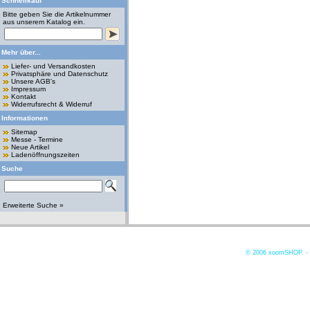
Schnellkauf
Bitte geben Sie die Artikelnummer
aus unserem Katalog ein.
Mehr über...
Liefer- und Versandkosten
Privatsphäre und Datenschutz
Unsere AGB's
Impressum
Kontakt
Widerrufsrecht & Widerruf
Informationen
Sitemap
Messe - Termine
Neue Artikel
Ladenöffnungszeiten
Suche
Erweiterte Suche »
© 2006
xoomSHOP. -