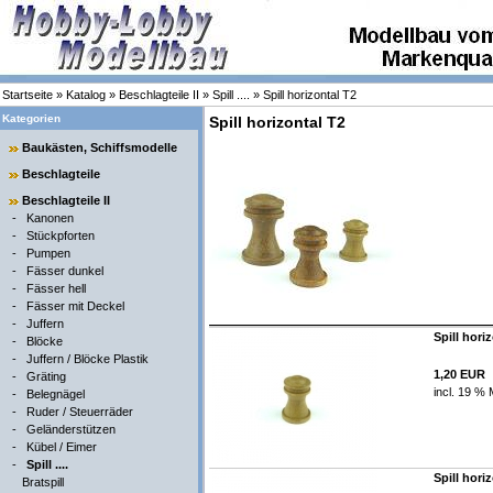
Startseite
»
Katalog
»
Beschlagteile II
»
Spill ....
»
Spill horizontal T2
Kategorien
Spill horizontal T2
Baukästen, Schiffsmodelle
Beschlagteile
Beschlagteile II
-
Kanonen
-
Stückpforten
-
Pumpen
-
Fässer dunkel
-
Fässer hell
-
Fässer mit Deckel
-
Juffern
Spill hori
-
Blöcke
-
Juffern / Blöcke Plastik
1,20 EUR
-
Gräting
incl. 19 % 
-
Belegnägel
-
Ruder / Steuerräder
-
Geländerstützen
-
Kübel / Eimer
-
Spill ....
Spill hori
Bratspill