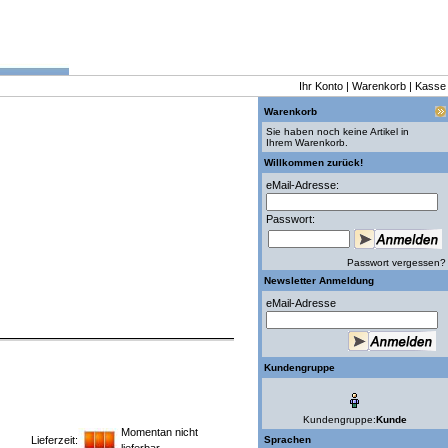
Ihr Konto
|
Warenkorb
|
Kasse
Warenkorb
Sie haben noch keine Artikel in
Ihrem Warenkorb.
Willkommen zurück!
eMail-Adresse:
Passwort:
Passwort vergessen?
Newsletter Anmeldung
eMail-Adresse
Kundengruppe
Kundengruppe:
Kunde
Momentan nicht
Lieferzeit:
Sprachen