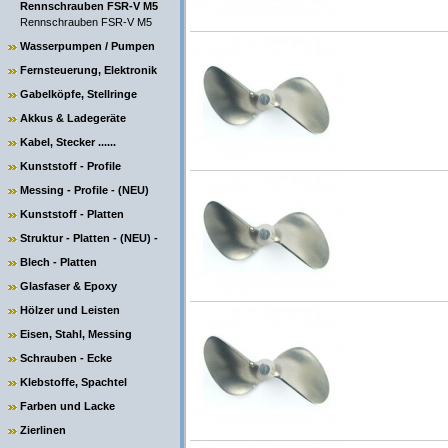
Rennschrauben FSR-V M5
Rennschrauben FSR-V M5
Wasserpumpen / Pumpen
Fernsteuerung, Elektronik
Gabelköpfe, Stellringe
Akkus & Ladegeräte
Kabel, Stecker ......
Kunststoff - Profile
Messing - Profile - (NEU)
Kunststoff - Platten
Struktur - Platten - (NEU) -
Blech - Platten
Glasfaser & Epoxy
Hölzer und Leisten
Eisen, Stahl, Messing
Schrauben - Ecke
Klebstoffe, Spachtel
Farben und Lacke
Zierlinen