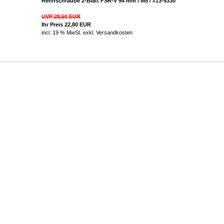
Rennschraube 2-Blatt FSR-V 54 mm / M5 / #13-5330
UVP 28,50 EUR
Ihr Preis 22,80 EUR
incl. 19 % MwSt. exkl.
Versandkosten