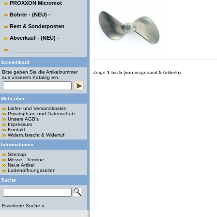
PROXXON Micromot
Bohrer - (NEU) -
Rest & Sonderposten
Abverkauf - (NEU) -
______________________
Schnellkauf
Bitte geben Sie die Artikelnummer
Zeige
1
bis
5
(von insgesamt
5
Artikeln)
aus unserem Katalog ein.
Mehr über...
Liefer- und Versandkosten
Privatsphäre und Datenschutz
Unsere AGB's
Impressum
Kontakt
Widerrufsrecht & Widerruf
Informationen
Sitemap
Messe - Termine
Neue Artikel
Ladenöffnungszeiten
Suche
Erweiterte Suche »