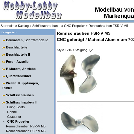
Startseite
»
Katalog
»
Schiffsschrauben II
»
CNC Propeller
»
Rennschrauben FSR-V M5
Kategorien
Rennschrauben FSR-V M5
CNC gefertigt / Material Aluminium 70
Baukästen, Schiffsmodelle
Beschlagteile
Style 1216 / Steigung 1,2
Beschlagteile II
Foto - Ätzteile
E-Motore, Antriebe
Querstrahlruder
Wellen, Kupplungen,
Ruder
Schiffsschrauben
Schiffsschrauben II
-
Billing-Boats
-
Robbe
-
Graupner
-
CNC Propeller
Rennschrauben FSR-V M5
Rennschrauben FSR-V M5