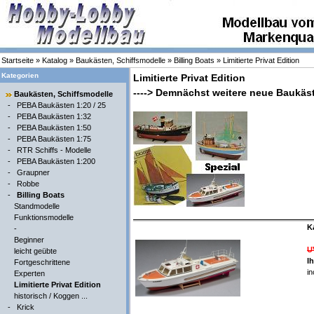
Startseite
»
Katalog
»
Baukästen, Schiffsmodelle
»
Billing Boats
»
Limitierte Privat Edition
Kategorien
Limitierte Privat Edition
----> Demnächst weitere neue Baukäs
Baukästen, Schiffsmodelle
-
PEBA Baukästen 1:20 / 25
-
PEBA Baukästen 1:32
-
PEBA Baukästen 1:50
-
PEBA Baukästen 1:75
-
RTR Schiffs - Modelle
-
PEBA Baukästen 1:200
-
Graupner
-
Robbe
-
Billing Boats
Standmodelle
Funktionsmodelle
Ka
-
Beginner
U
leicht geübte
I
Fortgeschrittene
in
Experten
Limitierte Privat Edition
historisch / Koggen ...
-
Krick