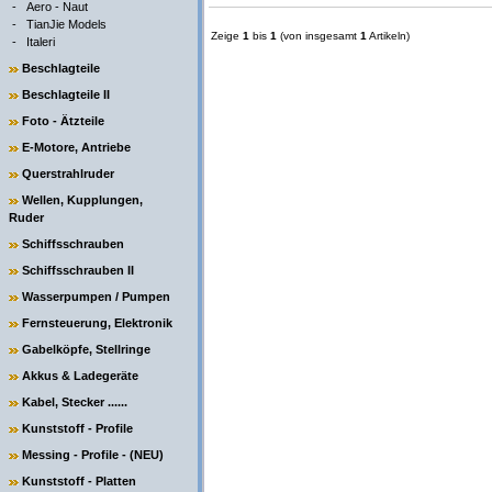
-
Aero - Naut
-
TianJie Models
Zeige
1
bis
1
(von insgesamt
1
Artikeln)
-
Italeri
Beschlagteile
Beschlagteile II
Foto - Ätzteile
E-Motore, Antriebe
Querstrahlruder
Wellen, Kupplungen,
Ruder
Schiffsschrauben
Schiffsschrauben II
Wasserpumpen / Pumpen
Fernsteuerung, Elektronik
Gabelköpfe, Stellringe
Akkus & Ladegeräte
Kabel, Stecker ......
Kunststoff - Profile
Messing - Profile - (NEU)
Kunststoff - Platten