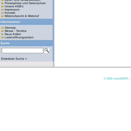
Privatsphäre und Datenschutz
Unsere AGB's
Impressum
Kontakt
Widerrufsrecht & Widerruf
Informationen
Sitemap
Messe - Termine
Neue Artikel
Ladenöffnungszeiten
Suche
Erweiterte Suche »
© 2006
xoomSHOP. -