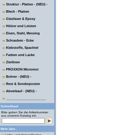
Struktur - Platten - (NEU) -
Blech - Platten
Glasfaser & Epoxy
Hölzer und Leisten
Eisen, Stahl, Messing
Schrauben - Ecke
Klebstoffe, Spachtel
Farben und Lacke
Zierlinen
PROXXON Micromot
Bohrer - (NEU) -
Rest & Sonderposten
Abverkauf - (NEU) -
______________________
Schnellkauf
Bitte geben Sie die Artikelnummer
aus unserem Katalog ein.
Mehr über...
Liefer- und Versandkosten