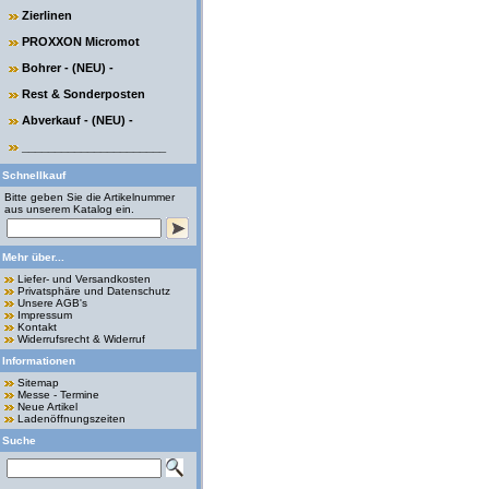
Zierlinen
PROXXON Micromot
Bohrer - (NEU) -
Rest & Sonderposten
Abverkauf - (NEU) -
______________________
Schnellkauf
Bitte geben Sie die Artikelnummer
aus unserem Katalog ein.
Mehr über...
Liefer- und Versandkosten
Privatsphäre und Datenschutz
Unsere AGB's
Impressum
Kontakt
Widerrufsrecht & Widerruf
Informationen
Sitemap
Messe - Termine
Neue Artikel
Ladenöffnungszeiten
Suche