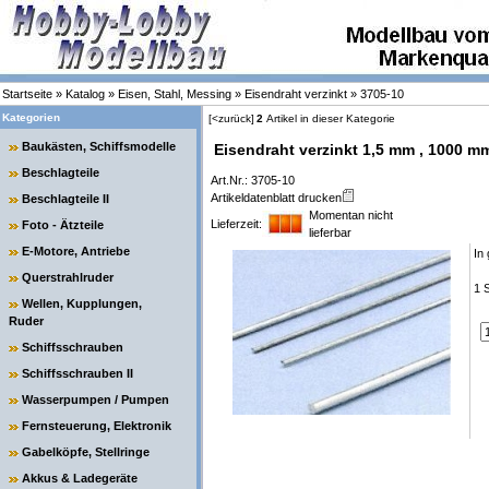
Startseite
»
Katalog
»
Eisen, Stahl, Messing
»
Eisendraht verzinkt
»
3705-10
Kategorien
[<zurück]
2
Artikel in dieser Kategorie
Baukästen, Schiffsmodelle
Eisendraht verzinkt 1,5 mm , 1000 m
Beschlagteile
Art.Nr.: 3705-10
Artikeldatenblatt drucken
Beschlagteile II
Momentan nicht
Lieferzeit:
Foto - Ätzteile
lieferbar
E-Motore, Antriebe
In
Querstrahlruder
1 
Wellen, Kupplungen,
Ruder
Schiffsschrauben
Schiffsschrauben II
Wasserpumpen / Pumpen
Fernsteuerung, Elektronik
Gabelköpfe, Stellringe
Akkus & Ladegeräte