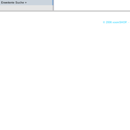
Erweiterte Suche »
© 2006
xoomSHOP. -