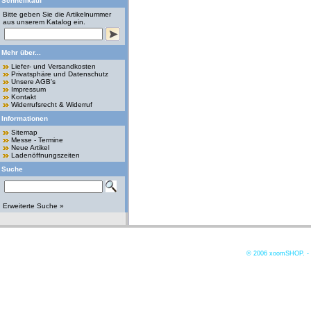
Schnellkauf
Bitte geben Sie die Artikelnummer
aus unserem Katalog ein.
Mehr über...
Liefer- und Versandkosten
Privatsphäre und Datenschutz
Unsere AGB's
Impressum
Kontakt
Widerrufsrecht & Widerruf
Informationen
Sitemap
Messe - Termine
Neue Artikel
Ladenöffnungszeiten
Suche
Erweiterte Suche »
© 2006
xoomSHOP. -