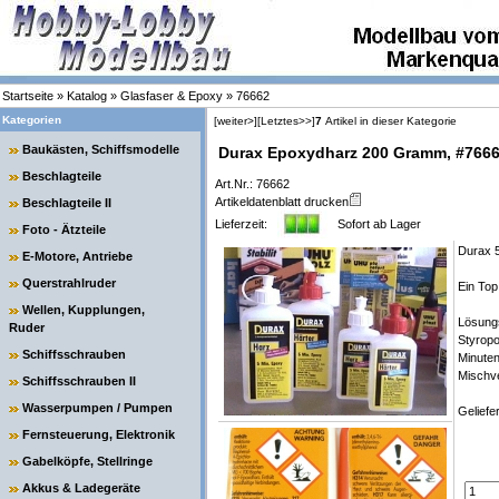
Startseite
»
Katalog
»
Glasfaser & Epoxy
»
76662
Kategorien
[weiter>]
[Letztes>>]
7
Artikel in dieser Kategorie
Baukästen, Schiffsmodelle
Durax Epoxydharz 200 Gramm, #766
Beschlagteile
Art.Nr.: 76662
Artikeldatenblatt drucken
Beschlagteile II
Lieferzeit:
Sofort ab Lager
Foto - Ätzteile
Durax 
E-Motore, Antriebe
Querstrahlruder
Ein Top
Wellen, Kupplungen,
Lösungs
Ruder
Styropo
Schiffsschrauben
Minuten
Mischve
Schiffsschrauben II
Wasserpumpen / Pumpen
Geliefe
Fernsteuerung, Elektronik
Gabelköpfe, Stellringe
Akkus & Ladegeräte