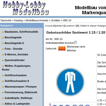
Startseite
»
Katalog
»
Modellbauschmiede
»
Schilder
»
895-10
Kategorien
[<zurück]
[weiter>]
[Letztes>>]
21
Artikel in dieser Katego
Baukästen, Schiffsmodelle
Gebotsschilder Sortiment 1:15 / 1:20
Beschlagteile
Art.Nr.: 895-10
Artikeldatenblatt drucken
Beschlagteile II
Momentan nicht
Lieferzeit:
Foto - Ätzteile
lieferbar
E-Motore, Antriebe
42 Gebo
Querstrahlruder
Die Sch
Wellen, Kupplungen,
Selbstk
Ruder
Auschne
Schiffsschrauben
Schiffsschrauben II
Breite 
Wasserpumpen / Pumpen
Die Grö
Fernsteuerung, Elektronik
bei Maß
Gabelköpfe, Stellringe
1:15 = 
Akkus & Ladegeräte
1:20 = 