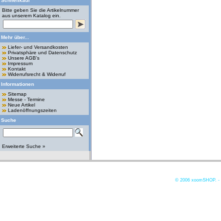
Schnellkauf
Bitte geben Sie die Artikelnummer
aus unserem Katalog ein.
Mehr über...
Liefer- und Versandkosten
Privatsphäre und Datenschutz
Unsere AGB's
Impressum
Kontakt
Widerrufsrecht & Widerruf
Informationen
Sitemap
Messe - Termine
Neue Artikel
Ladenöffnungszeiten
Suche
Erweiterte Suche »
© 2006
xoomSHOP. -