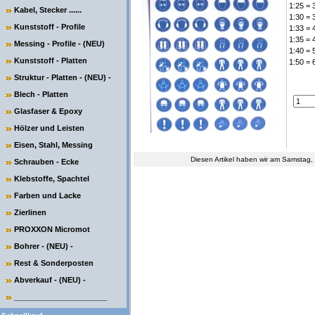
1:25 = 
Kabel, Stecker ......
1:30 = 
Kunststoff - Profile
1:33 = 
1:35 = 
Messing - Profile - (NEU)
1:40 = 
Kunststoff - Platten
1:50 = 
Struktur - Platten - (NEU) -
Blech - Platten
Glasfaser & Epoxy
Hölzer und Leisten
Eisen, Stahl, Messing
Diesen Artikel haben wir am Samstag
Schrauben - Ecke
Klebstoffe, Spachtel
Farben und Lacke
Zierlinen
PROXXON Micromot
Bohrer - (NEU) -
Rest & Sonderposten
Abverkauf - (NEU) -
______________________