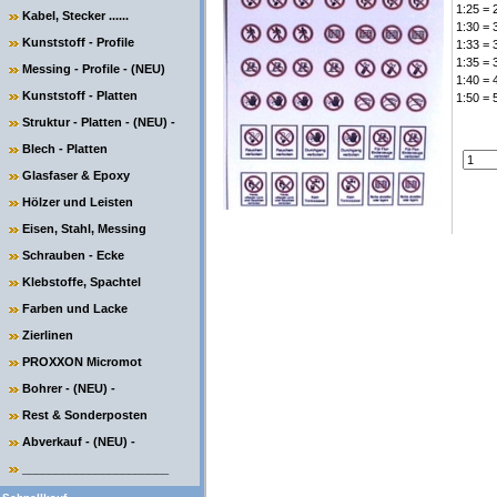
1:25 = 
Kabel, Stecker ......
1:30 = 
Kunststoff - Profile
1:33 = 
1:35 = 
Messing - Profile - (NEU)
1:40 = 
Kunststoff - Platten
1:50 = 
Struktur - Platten - (NEU) -
Blech - Platten
Glasfaser & Epoxy
Hölzer und Leisten
Eisen, Stahl, Messing
Schrauben - Ecke
Klebstoffe, Spachtel
Farben und Lacke
Zierlinen
PROXXON Micromot
Bohrer - (NEU) -
Rest & Sonderposten
Abverkauf - (NEU) -
______________________