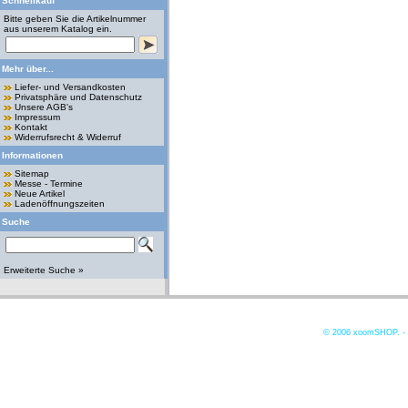
Schnellkauf
Bitte geben Sie die Artikelnummer
aus unserem Katalog ein.
Mehr über...
Liefer- und Versandkosten
Privatsphäre und Datenschutz
Unsere AGB's
Impressum
Kontakt
Widerrufsrecht & Widerruf
Informationen
Sitemap
Messe - Termine
Neue Artikel
Ladenöffnungszeiten
Suche
Erweiterte Suche »
© 2006
xoomSHOP. -