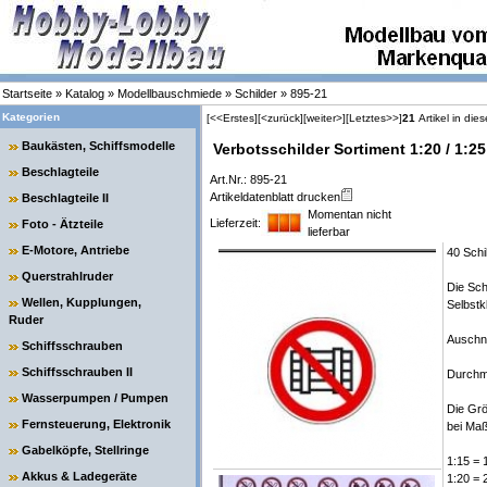
Startseite
»
Katalog
»
Modellbauschmiede
»
Schilder
»
895-21
Kategorien
[<<Erstes]
[<zurück]
[weiter>]
[Letztes>>]
21
Artikel in die
Baukästen, Schiffsmodelle
Verbotsschilder Sortiment 1:20 / 1:25
Beschlagteile
Art.Nr.: 895-21
Artikeldatenblatt drucken
Beschlagteile II
Momentan nicht
Lieferzeit:
Foto - Ätzteile
lieferbar
E-Motore, Antriebe
40 Schil
Querstrahlruder
Die Sch
Wellen, Kupplungen,
Selbstk
Ruder
Auschne
Schiffsschrauben
Schiffsschrauben II
Durchm
Wasserpumpen / Pumpen
Die Grö
Fernsteuerung, Elektronik
bei Maß
Gabelköpfe, Stellringe
1:15 = 
Akkus & Ladegeräte
1:20 = 