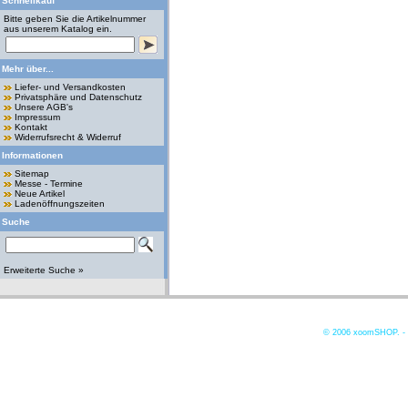
Schnellkauf
Bitte geben Sie die Artikelnummer
aus unserem Katalog ein.
Mehr über...
Liefer- und Versandkosten
Privatsphäre und Datenschutz
Unsere AGB's
Impressum
Kontakt
Widerrufsrecht & Widerruf
Informationen
Sitemap
Messe - Termine
Neue Artikel
Ladenöffnungszeiten
Suche
Erweiterte Suche »
© 2006
xoomSHOP. -