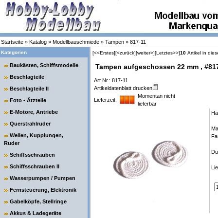
Startseite
»
Katalog
»
Modellbauschmiede
»
Tampen
»
817-11
Kategorien
[<<Erstes]
[<zurück]
[weiter>]
[Letztes>>]
10
Artikel in die
Baukästen, Schiffsmodelle
Tampen aufgeschossen 22 mm , #81
Beschlagteile
Art.Nr.: 817-11
Artikeldatenblatt drucken
Beschlagteile II
Momentan nicht
Lieferzeit:
Foto - Ätzteile
lieferbar
E-Motore, Antriebe
Ha
Querstrahlruder
Mat
Wellen, Kupplungen,
Fa
Ruder
Du
Schiffsschrauben
Schiffsschrauben II
Li
Wasserpumpen / Pumpen
Fernsteuerung, Elektronik
Gabelköpfe, Stellringe
Akkus & Ladegeräte