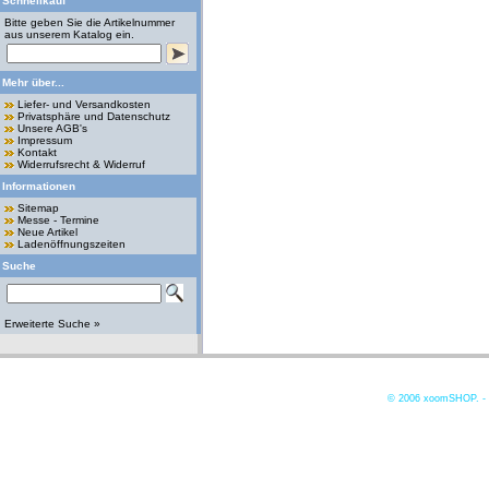
Schnellkauf
Bitte geben Sie die Artikelnummer
aus unserem Katalog ein.
Mehr über...
Liefer- und Versandkosten
Privatsphäre und Datenschutz
Unsere AGB's
Impressum
Kontakt
Widerrufsrecht & Widerruf
Informationen
Sitemap
Messe - Termine
Neue Artikel
Ladenöffnungszeiten
Suche
Erweiterte Suche »
© 2006
xoomSHOP. -