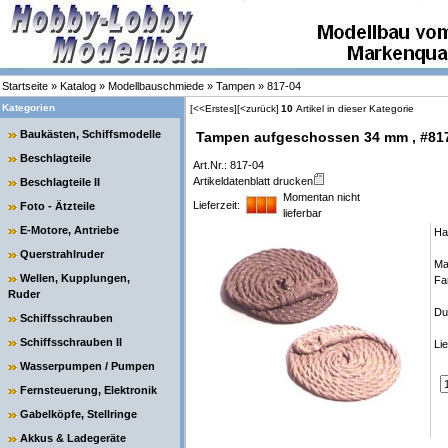
Startseite
»
Katalog
»
Modellbauschmiede
»
Tampen
»
817-04
Kategorien
[<<Erstes]
[<zurück]
10
Artikel in dieser Kategorie
Baukästen, Schiffsmodelle
Tampen aufgeschossen 34 mm , #81
Beschlagteile
Art.Nr.: 817-04
Artikeldatenblatt drucken
Beschlagteile II
Momentan nicht
Lieferzeit:
Foto - Ätzteile
lieferbar
E-Motore, Antriebe
Ha
Querstrahlruder
Mat
Wellen, Kupplungen,
Fa
Ruder
Du
Schiffsschrauben
Schiffsschrauben II
Li
Wasserpumpen / Pumpen
Fernsteuerung, Elektronik
Gabelköpfe, Stellringe
Akkus & Ladegeräte