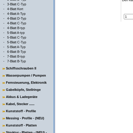
Den Kat
-
3-Blatt C-Typ
-
4-Blatt Kort
-
4-Blatt A-Typ
-
4-Blatt D-Typ
-
4-Blatt C-Typ
-
4-Blatt B-typ
-
5-Blatt A-typ
-
5-Blatt C-Typ
-
5-Blatt C-Typ
-
5-Blatt A-Typ
-
6-Blatt B-Typ
-
7-Blatt B-typ
-
7-Blatt B-Typ
Schiffsschrauben II
Wasserpumpen / Pumpen
Fernsteuerung, Elektronik
Gabelköpfe, Stellringe
Akkus & Ladegeräte
Kabel, Stecker ......
Kunststoff - Profile
Messing - Profile - (NEU)
Kunststoff - Platten
Struktur - Platten - (NEU) -