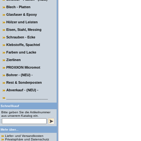
Blech - Platten
Glasfaser & Epoxy
Hölzer und Leisten
Eisen, Stahl, Messing
Schrauben - Ecke
Klebstoffe, Spachtel
Farben und Lacke
Zierlinen
PROXXON Micromot
Bohrer - (NEU) -
Rest & Sonderposten
Abverkauf - (NEU) -
______________________
Schnellkauf
Bitte geben Sie die Artikelnummer
aus unserem Katalog ein.
Mehr über...
Liefer- und Versandkosten
Privatsphäre und Datenschutz