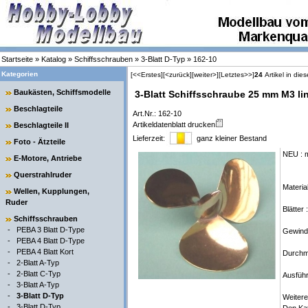
Startseite
»
Katalog
»
Schiffsschrauben
»
3-Blatt D-Typ
»
162-10
Kategorien
[<<Erstes]
[<zurück]
[weiter>]
[Letztes>>]
24
Artikel in die
Baukästen, Schiffsmodelle
3-Blatt Schiffsschraube 25 mm M3 lin
Beschlagteile
Art.Nr.: 162-10
Artikeldatenblatt drucken
Beschlagteile II
Lieferzeit:
ganz kleiner Bestand
Foto - Ätzteile
NEU : m
E-Motore, Antriebe
Querstrahlruder
Materia
Wellen, Kupplungen,
Ruder
Blätter 
Schiffsschrauben
-
PEBA 3 Blatt D-Type
Gewind
-
PEBA 4 Blatt D-Type
-
PEBA 4 Blatt Kort
Durchm
-
2-Blatt A-Typ
-
2-Blatt C-Typ
Ausführ
-
3-Blatt A-Typ
-
3-Blatt D-Typ
Weitere
-
3-Blatt D-Typ