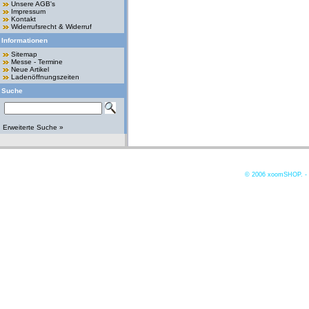
Unsere AGB's
Impressum
Kontakt
Widerrufsrecht & Widerruf
Informationen
Sitemap
Messe - Termine
Neue Artikel
Ladenöffnungszeiten
Suche
Erweiterte Suche »
© 2006
xoomSHOP. -