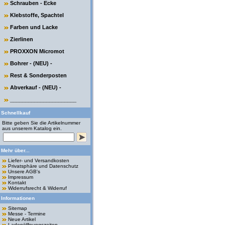
Schrauben - Ecke
Klebstoffe, Spachtel
Farben und Lacke
Zierlinen
PROXXON Micromot
Bohrer - (NEU) -
Rest & Sonderposten
Abverkauf - (NEU) -
______________________
Schnellkauf
Bitte geben Sie die Artikelnummer
aus unserem Katalog ein.
Mehr über...
Liefer- und Versandkosten
Privatsphäre und Datenschutz
Unsere AGB's
Impressum
Kontakt
Widerrufsrecht & Widerruf
Informationen
Sitemap
Messe - Termine
Neue Artikel
Ladenöffnungszeiten