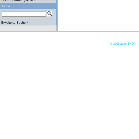
Suche
Erweiterte Suche »
© 2006
xoomSHOP. -