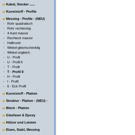
Kabel, Stecker ......
Kunststoff - Profile
Messing - Profile - (NEU)
-
Rohr quadratisch
-
Rohr rechteckig
-
4-Kant massiv
-
Rechteck massiv
-
Halbrund
-
Winkel gleichschenklig
-
Winkel ungleich.
-
U - Profil
-
U - Profil II
-
T - Profil
-
T - Profil II
-
H - Profil
-
I - Profil
-
6 - Eck Profil
Kunststoff - Platten
Struktur - Platten - (NEU) -
Blech - Platten
Glasfaser & Epoxy
Hölzer und Leisten
Eisen, Stahl, Messing