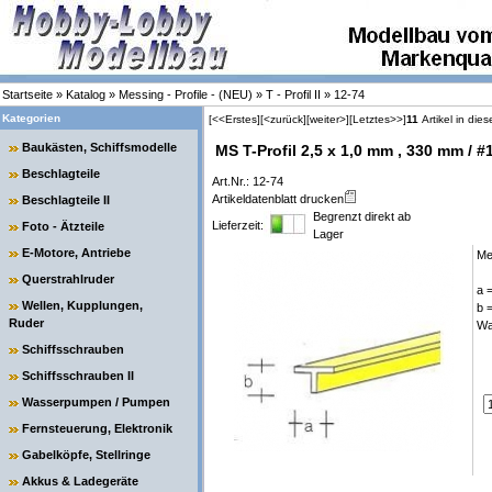
Startseite
»
Katalog
»
Messing - Profile - (NEU)
»
T - Profil II
»
12-74
Kategorien
[<<Erstes]
[<zurück]
[weiter>]
[Letztes>>]
11
Artikel in die
Baukästen, Schiffsmodelle
MS T-Profil 2,5 x 1,0 mm , 330 mm / #
Beschlagteile
Art.Nr.: 12-74
Artikeldatenblatt drucken
Beschlagteile II
Begrenzt direkt ab
Lieferzeit:
Foto - Ätzteile
Lager
E-Motore, Antriebe
Me
Querstrahlruder
a 
Wellen, Kupplungen,
b 
Ruder
Wa
Schiffsschrauben
Schiffsschrauben II
Wasserpumpen / Pumpen
Fernsteuerung, Elektronik
Gabelköpfe, Stellringe
Akkus & Ladegeräte