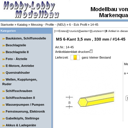
Startseite
»
Katalog
»
Messing - Profile - (NEU)
»
6 - Eck Profil
»
14-45
Kategorien
[<<Erstes]
[<zurück]
[weiter>]
[Letztes>>]
8
Artikel in diese
Baukästen, Schiffsmodelle
MS 6-Kant 3,5 mm , 330 mm / #14-45
Beschlagteile
Art.Nr.: 14-45
Artikeldatenblatt drucken
Beschlagteile II
Lieferzeit:
ganz kleiner Bestand
Foto - Ätzteile
Me
E-Motore, Antriebe
Querstrahlruder
a 
Wellen, Kupplungen,
Ruder
Schiffsschrauben
Schiffsschrauben II
Wasserpumpen / Pumpen
Fernsteuerung, Elektronik
Gabelköpfe, Stellringe
Akkus & Ladegeräte