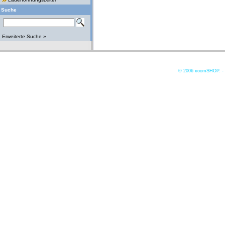
Suche
Erweiterte Suche »
© 2006
xoomSHOP. -