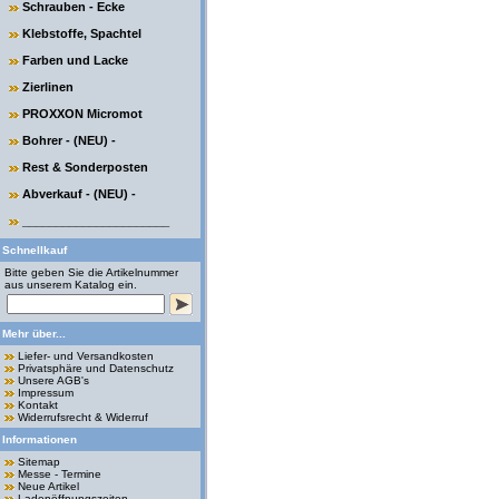
Schrauben - Ecke
Klebstoffe, Spachtel
Farben und Lacke
Zierlinen
PROXXON Micromot
Bohrer - (NEU) -
Rest & Sonderposten
Abverkauf - (NEU) -
______________________
Schnellkauf
Bitte geben Sie die Artikelnummer
aus unserem Katalog ein.
Mehr über...
Liefer- und Versandkosten
Privatsphäre und Datenschutz
Unsere AGB's
Impressum
Kontakt
Widerrufsrecht & Widerruf
Informationen
Sitemap
Messe - Termine
Neue Artikel
Ladenöffnungszeiten