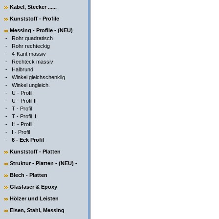
Kabel, Stecker ......
Kunststoff - Profile
Messing - Profile - (NEU)
-
Rohr quadratisch
-
Rohr rechteckig
-
4-Kant massiv
-
Rechteck massiv
-
Halbrund
-
Winkel gleichschenklig
-
Winkel ungleich.
-
U - Profil
-
U - Profil II
-
T - Profil
-
T - Profil II
-
H - Profil
-
I - Profil
-
6 - Eck Profil
Kunststoff - Platten
Struktur - Platten - (NEU) -
Blech - Platten
Glasfaser & Epoxy
Hölzer und Leisten
Eisen, Stahl, Messing