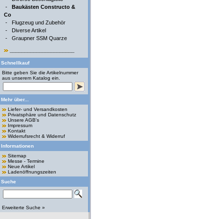
-
Baukästen Constructo &
Co
-
Flugzeug und Zubehör
-
Diverse Artikel
-
Graupner SSM Quarze
______________________
Schnellkauf
Bitte geben Sie die Artikelnummer
aus unserem Katalog ein.
Mehr über...
Liefer- und Versandkosten
Privatsphäre und Datenschutz
Unsere AGB's
Impressum
Kontakt
Widerrufsrecht & Widerruf
Informationen
Sitemap
Messe - Termine
Neue Artikel
Ladenöffnungszeiten
Suche
Erweiterte Suche »