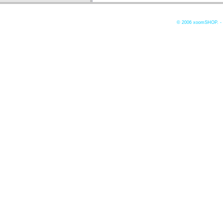
© 2006
xoomSHOP. -