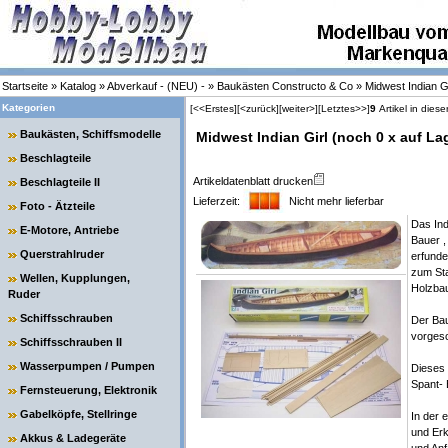
Startseite
»
Katalog
»
Abverkauf - (NEU) -
»
Baukästen Constructo & Co
»
Midwest Indian Gi
Kategorien
[<<Erstes]
[<zurück]
[weiter>]
[Letztes>>]
9
Artikel in diese
Baukästen, Schiffsmodelle
Midwest Indian Girl (noch 0 x auf La
Beschlagteile
Artikeldatenblatt drucken
Beschlagteile II
Lieferzeit:
Nicht mehr lieferbar
Foto - Ätzteile
Das Ind
E-Motore, Antriebe
Bauer ,
Querstrahlruder
erfunde
zum Sta
Wellen, Kupplungen,
Holzbau
Ruder
Schiffsschrauben
Der Bau
vorgesc
Schiffsschrauben II
Wasserpumpen / Pumpen
Dieses 
Spant- 
Fernsteuerung, Elektronik
Gabelköpfe, Stellringe
In der 
und Erk
Akkus & Ladegeräte