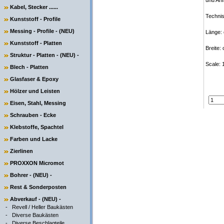
und Anf
Kabel, Stecker ......
Techni
Kunststoff - Profile
Messing - Profile - (NEU)
Länge:
Kunststoff - Platten
Breite:
Struktur - Platten - (NEU) -
Scale: 
Blech - Platten
Glasfaser & Epoxy
Hölzer und Leisten
Eisen, Stahl, Messing
Schrauben - Ecke
Klebstoffe, Spachtel
Farben und Lacke
Zierlinen
PROXXON Micromot
Bohrer - (NEU) -
Rest & Sonderposten
Abverkauf - (NEU) -
-
Revell / Heller Baukästen
-
Diverse Baukästen
-
Diverse Beschlagteile