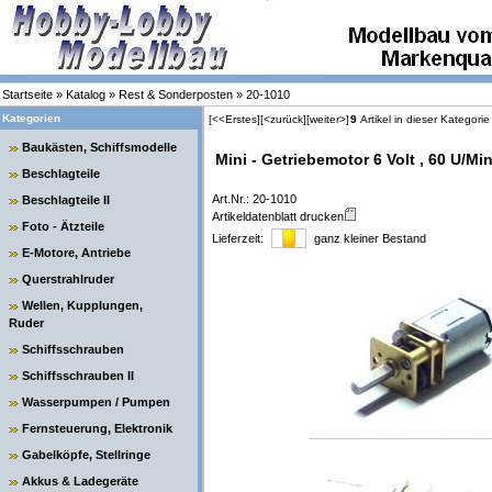
Startseite
»
Katalog
»
Rest & Sonderposten
»
20-1010
Kategorien
[<<Erstes]
[<zurück]
[weiter>]
9
Artikel in dieser Kategorie
Baukästen, Schiffsmodelle
Mini - Getriebemotor 6 Volt , 60 U/Min
Beschlagteile
Art.Nr.: 20-1010
Beschlagteile II
Artikeldatenblatt drucken
Foto - Ätzteile
Lieferzeit:
ganz kleiner Bestand
E-Motore, Antriebe
Querstrahlruder
Wellen, Kupplungen,
Ruder
Schiffsschrauben
Schiffsschrauben II
Wasserpumpen / Pumpen
Fernsteuerung, Elektronik
Gabelköpfe, Stellringe
Akkus & Ladegeräte