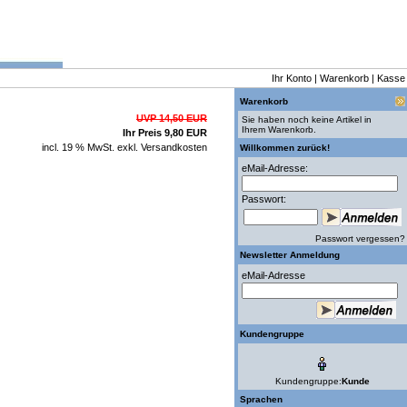
Ihr Konto
|
Warenkorb
|
Kasse
Warenkorb
UVP 14,50 EUR
Sie haben noch keine Artikel in
Ihrem Warenkorb.
Ihr Preis 9,80 EUR
incl. 19 % MwSt. exkl.
Versandkosten
Willkommen zurück!
eMail-Adresse:
Passwort:
Passwort vergessen?
Newsletter Anmeldung
eMail-Adresse
Kundengruppe
Kundengruppe:
Kunde
Sprachen