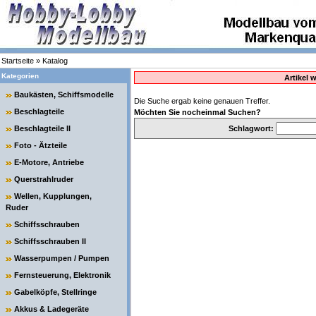
Startseite
»
Katalog
Kategorien
Artikel 
Baukästen, Schiffsmodelle
Die Suche ergab keine genauen Treffer.
Beschlagteile
Möchten Sie nocheinmal Suchen?
Beschlagteile II
Schlagwort:
Foto - Ätzteile
E-Motore, Antriebe
Querstrahlruder
Wellen, Kupplungen,
Ruder
Schiffsschrauben
Schiffsschrauben II
Wasserpumpen / Pumpen
Fernsteuerung, Elektronik
Gabelköpfe, Stellringe
Akkus & Ladegeräte