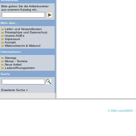
Schnellkauf
Bitte geben Sie die Artikelnummer
aus unserem Katalog ein.
Mehr über...
Liefer- und Versandkosten
Privatsphäre und Datenschutz
Unsere AGB's
Impressum
Kontakt
Widerrufsrecht & Widerruf
Informationen
Sitemap
Messe - Termine
Neue Artikel
Ladenöffnungszeiten
Suche
Erweiterte Suche »
© 2006
xoomSHOP. -