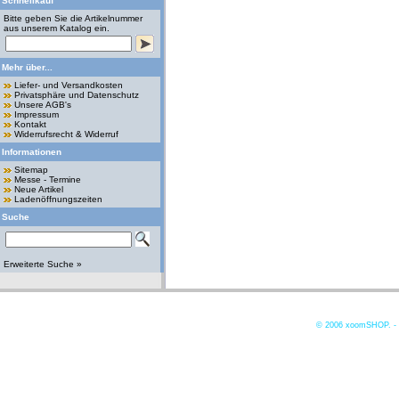
Schnellkauf
Bitte geben Sie die Artikelnummer
aus unserem Katalog ein.
Mehr über...
Liefer- und Versandkosten
Privatsphäre und Datenschutz
Unsere AGB's
Impressum
Kontakt
Widerrufsrecht & Widerruf
Informationen
Sitemap
Messe - Termine
Neue Artikel
Ladenöffnungszeiten
Suche
Erweiterte Suche »
© 2006
xoomSHOP. -