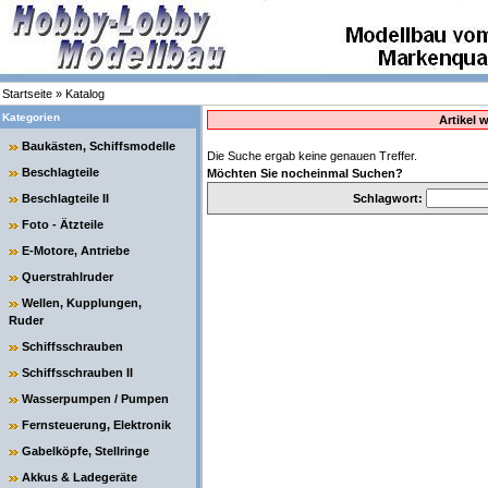
Startseite
»
Katalog
Kategorien
Artikel 
Baukästen, Schiffsmodelle
Die Suche ergab keine genauen Treffer.
Beschlagteile
Möchten Sie nocheinmal Suchen?
Beschlagteile II
Schlagwort:
Foto - Ätzteile
E-Motore, Antriebe
Querstrahlruder
Wellen, Kupplungen,
Ruder
Schiffsschrauben
Schiffsschrauben II
Wasserpumpen / Pumpen
Fernsteuerung, Elektronik
Gabelköpfe, Stellringe
Akkus & Ladegeräte