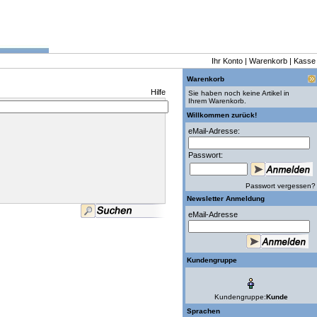
Ihr Konto
|
Warenkorb
|
Kasse
Warenkorb
Hilfe
Sie haben noch keine Artikel in
Ihrem Warenkorb.
Willkommen zurück!
eMail-Adresse:
Passwort:
Passwort vergessen?
Newsletter Anmeldung
eMail-Adresse
Kundengruppe
Kundengruppe:
Kunde
Sprachen