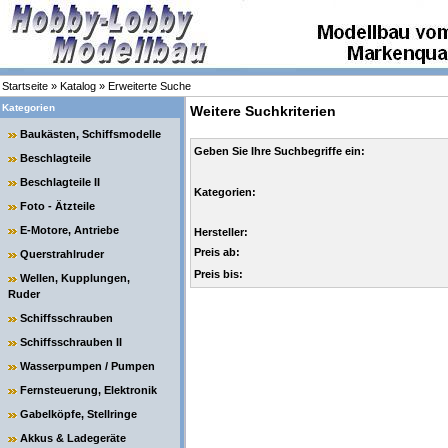
Startseite
»
Katalog
»
Erweiterte Suche
Kategorien
Weitere Suchkriterien
Baukästen, Schiffsmodelle
Geben Sie Ihre Suchbegriffe ein:
Beschlagteile
Beschlagteile II
Kategorien:
Foto - Ätzteile
E-Motore, Antriebe
Hersteller:
Preis ab:
Querstrahlruder
Preis bis:
Wellen, Kupplungen,
Ruder
Schiffsschrauben
Schiffsschrauben II
Wasserpumpen / Pumpen
Fernsteuerung, Elektronik
Gabelköpfe, Stellringe
Akkus & Ladegeräte