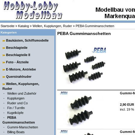
Startseite
»
Katalog
»
Wellen, Kupplungen, Ruder
»
PEBA Gummimanschetten
Kategorien
PEBA Gummimanschetten
Baukästen, Schiffsmodelle
Beschlagteile
Beschlagteile II
Foto - Ätzteile
E-Motore, Antriebe
Querstrahlruder
Wellen, Kupplungen,
Ruder
Gummi-Man
-
Wellen und Zubehör
-
Kupplungen
-
Ruder und Co
2,90 EUR
-
Fin / Turnfin
incl. 19 %
-
Kugelköpfe
-
PEBA
Gummimanschetten
-
Gummi-Manschetten
Gummi-Man
-
Billing Boats