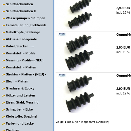
Schiffsschrauben
2,90 EUR
Schiffsschrauben II
incl. 19 %
Wasserpumpen / Pumpen
Fernsteuerung, Elektronik
Gabelköpfe, Stellringe
Gummi-Man
Akkus & Ladegeräte
Kabel, Stecker ......
2,90 EUR
incl. 19 %
Kunststoff - Profile
Messing - Profile - (NEU)
Kunststoff - Platten
Struktur - Platten - (NEU) -
Gummi-Man
Blech - Platten
Glasfaser & Epoxy
2,90 EUR
incl. 19 %
Hölzer und Leisten
Eisen, Stahl, Messing
Schrauben - Ecke
Klebstoffe, Spachtel
Zeige
1
bis
4
(von insgesamt
4
Artikeln)
Farben und Lacke
Zierlinen