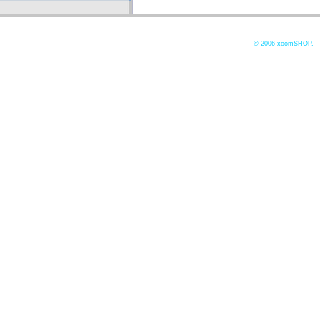
© 2006
xoomSHOP. -