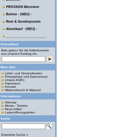
PROXXON Micromot
Bohrer - (NEU) -
Rest & Sonderposten
Abverkauf - (NEU) -
______________________
Schnellkauf
Bitte geben Sie die Artikelnummer
aus unserem Katalog ein.
Mehr über...
Liefer- und Versandkosten
Privatsphäre und Datenschutz
Unsere AGB's
Impressum
Kontakt
Widerrufsrecht & Widerruf
Informationen
Sitemap
Messe - Termine
Neue Artikel
Ladenöffnungszeiten
Suche
Erweiterte Suche »