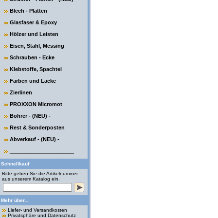
Blech - Platten
Glasfaser & Epoxy
Hölzer und Leisten
Eisen, Stahl, Messing
Schrauben - Ecke
Klebstoffe, Spachtel
Farben und Lacke
Zierlinen
PROXXON Micromot
Bohrer - (NEU) -
Rest & Sonderposten
Abverkauf - (NEU) -
______________________
Schnellkauf
Bitte geben Sie die Artikelnummer
aus unserem Katalog ein.
Mehr über...
Liefer- und Versandkosten
Privatsphäre und Datenschutz