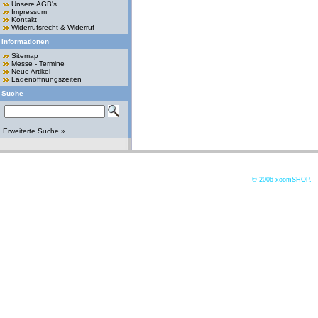
Unsere AGB's
Impressum
Kontakt
Widerrufsrecht & Widerruf
Informationen
Sitemap
Messe - Termine
Neue Artikel
Ladenöffnungszeiten
Suche
Erweiterte Suche »
© 2006
xoomSHOP. -