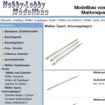
Startseite
»
Katalog
»
Wellen, Kupplungen, Ruder
»
Wellen und Zubehör
»
Wellen Type1, bro
Kategorien
Wellen Type1, bronzegelagert
Baukästen, Schiffsmodelle
Beschlagteile
Beschlagteile II
Foto - Ätzteile
E-Motore, Antriebe
Querstrahlruder
Wellen, Kupplungen,
Ruder
Wellenanl
-
Wellen und Zubehör
Wellen Standard
15,50 EU
Wellen mit Kugellager
incl. 19 %
Zubehör für Wellen
Wellen Type1,
bronzegelagert
Standard Wellen / Zubeör
Kompakt Wellenanlagen
Wellenanl
Wellen RABOESCH