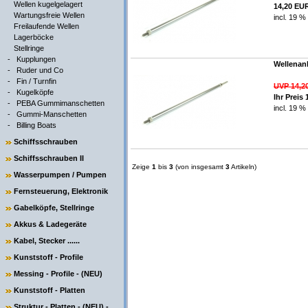
Wellen kugelgelagert
14,20 EU
Wartungsfreie Wellen
incl. 19 %
Freilaufende Wellen
Lagerböcke
Stellringe
-
Kupplungen
Wellenanl
-
Ruder und Co
-
Fin / Turnfin
UVP 14,2
-
Kugelköpfe
Ihr Preis
-
PEBA Gummimanschetten
incl. 19 %
-
Gummi-Manschetten
-
Billing Boats
Schiffsschrauben
Schiffsschrauben II
Zeige
1
bis
3
(von insgesamt
3
Artikeln)
Wasserpumpen / Pumpen
Fernsteuerung, Elektronik
Gabelköpfe, Stellringe
Akkus & Ladegeräte
Kabel, Stecker ......
Kunststoff - Profile
Messing - Profile - (NEU)
Kunststoff - Platten
Struktur - Platten - (NEU) -