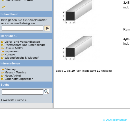
3,4
______________________
incl
Schnellkauf
Bitte geben Sie die Artikelnummer
aus unserem Katalog ein.
Kuns
Mehr über...
4,0
Liefer- und Versandkosten
incl
Privatsphäre und Datenschutz
Unsere AGB's
Impressum
Kontakt
Widerrufsrecht & Widerruf
Informationen
Sitemap
Zeige
1
bis
10
(von insgesamt
10
Artikeln)
Messe - Termine
Neue Artikel
Ladenöffnungszeiten
Suche
Erweiterte Suche »
© 2006
xoomSHOP. -