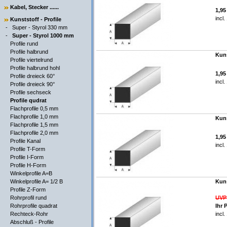
Kabel, Stecker ......
1,9
incl
Kunststoff - Profile
-
Super - Styrol 330 mm
-
Super - Styrol 1000 mm
Profile rund
Profile halbrund
Kuns
Profile viertelrund
Profile halbrund hohl
1,9
Profile dreieck 60°
incl
Profile dreieck 90°
Profile sechseck
Profile qudrat
Flachprofile 0,5 mm
Flachprofile 1,0 mm
Kuns
Flachprofile 1,5 mm
Flachprofile 2,0 mm
1,9
Profile Kanal
incl
Profile T-Form
Profile I-Form
Profile H-Form
Winkelprofile A=B
Winkelprofile A= 1/2 B
Kuns
Profile Z-Form
Rohrprofil rund
UVP
Rohrprofile quadrat
Ihr 
Rechteck-Rohr
incl
Abschluß - Profile