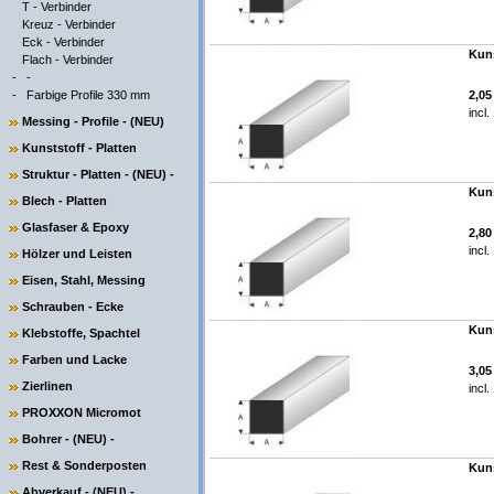
T - Verbinder
Kreuz - Verbinder
Eck - Verbinder
Kuns
Flach - Verbinder
-
-
-
Farbige Profile 330 mm
2,0
incl
Messing - Profile - (NEU)
Kunststoff - Platten
Struktur - Platten - (NEU) -
Kuns
Blech - Platten
Glasfaser & Epoxy
2,8
incl
Hölzer und Leisten
Eisen, Stahl, Messing
Schrauben - Ecke
Kuns
Klebstoffe, Spachtel
Farben und Lacke
3,0
Zierlinen
incl
PROXXON Micromot
Bohrer - (NEU) -
Rest & Sonderposten
Kuns
Abverkauf - (NEU) -