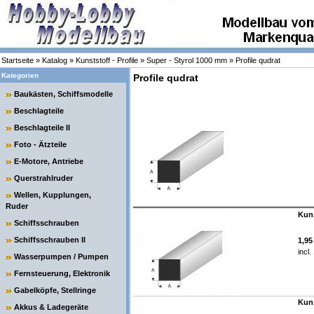
Startseite
»
Katalog
»
Kunststoff - Profile
»
Super - Styrol 1000 mm
»
Profile qudrat
Kategorien
Profile qudrat
Baukästen, Schiffsmodelle
Beschlagteile
Beschlagteile II
Foto - Ätzteile
E-Motore, Antriebe
Querstrahlruder
Wellen, Kupplungen,
Ruder
Kuns
Schiffsschrauben
Schiffsschrauben II
1,9
incl
Wasserpumpen / Pumpen
Fernsteuerung, Elektronik
Gabelköpfe, Stellringe
Kuns
Akkus & Ladegeräte