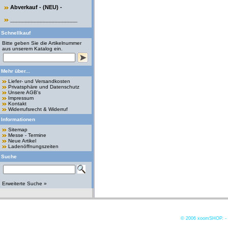
Abverkauf - (NEU) -
______________________
Schnellkauf
Bitte geben Sie die Artikelnummer
aus unserem Katalog ein.
Mehr über...
Liefer- und Versandkosten
Privatsphäre und Datenschutz
Unsere AGB's
Impressum
Kontakt
Widerrufsrecht & Widerruf
Informationen
Sitemap
Messe - Termine
Neue Artikel
Ladenöffnungszeiten
Suche
Erweiterte Suche »
© 2006
xoomSHOP. -