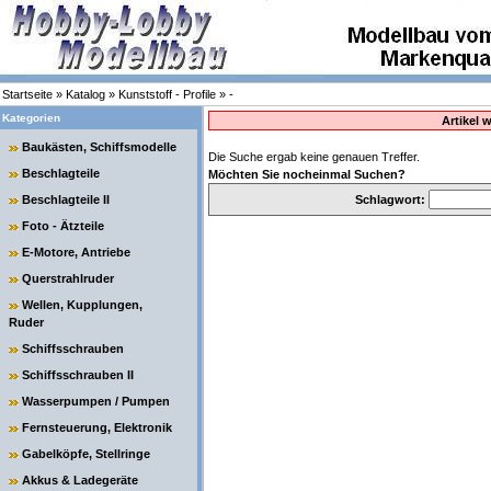
Startseite
»
Katalog
»
Kunststoff - Profile
»
-
Kategorien
Artikel 
Baukästen, Schiffsmodelle
Die Suche ergab keine genauen Treffer.
Beschlagteile
Möchten Sie nocheinmal Suchen?
Beschlagteile II
Schlagwort:
Foto - Ätzteile
E-Motore, Antriebe
Querstrahlruder
Wellen, Kupplungen,
Ruder
Schiffsschrauben
Schiffsschrauben II
Wasserpumpen / Pumpen
Fernsteuerung, Elektronik
Gabelköpfe, Stellringe
Akkus & Ladegeräte