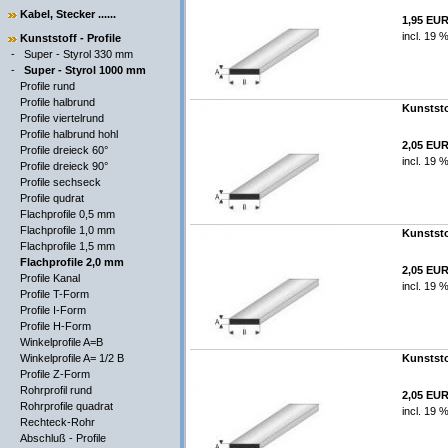
Kabel, Stecker ......
1,95 EU
incl. 19 
Kunststoff - Profile
-
Super - Styrol 330 mm
-
Super - Styrol 1000 mm
Profile rund
Profile halbrund
Kunststo
Profile viertelrund
Profile halbrund hohl
2,05 EU
Profile dreieck 60°
incl. 19 
Profile dreieck 90°
Profile sechseck
Profile qudrat
Flachprofile 0,5 mm
Flachprofile 1,0 mm
Kunststo
Flachprofile 1,5 mm
Flachprofile 2,0 mm
2,05 EU
Profile Kanal
incl. 19 
Profile T-Form
Profile I-Form
Profile H-Form
Winkelprofile A=B
Winkelprofile A= 1/2 B
Kunststo
Profile Z-Form
Rohrprofil rund
2,05 EU
Rohrprofile quadrat
incl. 19 
Rechteck-Rohr
Abschluß - Profile