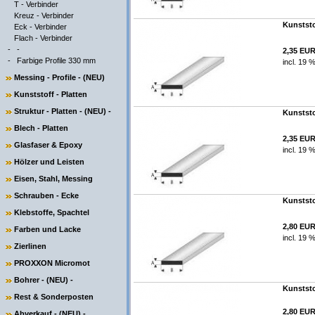
T - Verbinder
Kreuz - Verbinder
Kunststo
Eck - Verbinder
Flach - Verbinder
-
-
2,35 EU
-
Farbige Profile 330 mm
incl. 19 
Messing - Profile - (NEU)
Kunststoff - Platten
Struktur - Platten - (NEU) -
Kunststo
Blech - Platten
2,35 EU
Glasfaser & Epoxy
incl. 19 
Hölzer und Leisten
Eisen, Stahl, Messing
Schrauben - Ecke
Kunststo
Klebstoffe, Spachtel
2,80 EU
Farben und Lacke
incl. 19 
Zierlinen
PROXXON Micromot
Bohrer - (NEU) -
Kunststo
Rest & Sonderposten
2,80 EU
Abverkauf - (NEU) -