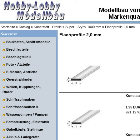
Startseite
»
Katalog
»
Kunststoff - Profile
»
Super - Styrol 1000 mm
»
Flachprofile 2,0 mm
Kategorien
Flachprofile 2,0 mm
Baukästen, Schiffsmodelle
Beschlagteile
Beschlagteile II
Foto - Ätzteile
E-Motore, Antriebe
Querstrahlruder
Wellen, Kupplungen,
Ruder
Kunststo
Schiffsschrauben
Schiffsschrauben II
1,95 EU
incl. 19 
Wasserpumpen / Pumpen
Fernsteuerung, Elektronik
Gabelköpfe, Stellringe
Kunststo
Akkus & Ladegeräte