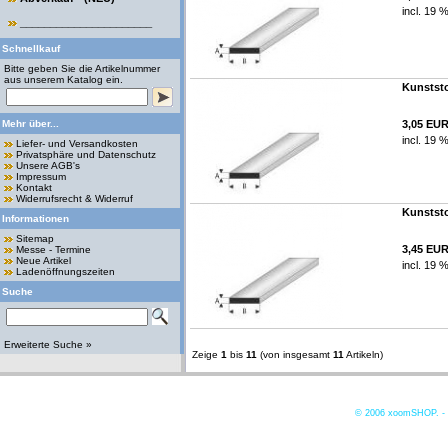
incl. 19 
______________________
Schnellkauf
Bitte geben Sie die Artikelnummer
aus unserem Katalog ein.
Kunststo
Mehr über...
3,05 EU
incl. 19 
Liefer- und Versandkosten
Privatsphäre und Datenschutz
Unsere AGB's
Impressum
Kontakt
Widerrufsrecht & Widerruf
Kunststo
Informationen
Sitemap
3,45 EU
Messe - Termine
Neue Artikel
incl. 19 
Ladenöffnungszeiten
Suche
Erweiterte Suche »
Zeige
1
bis
11
(von insgesamt
11
Artikeln)
© 2006
xoomSHOP. -