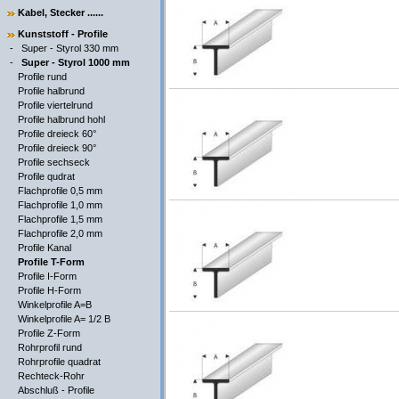
Kabel, Stecker ......
Kunststoff - Profile
-
Super - Styrol 330 mm
-
Super - Styrol 1000 mm
Profile rund
Profile halbrund
Profile viertelrund
Profile halbrund hohl
Profile dreieck 60°
Profile dreieck 90°
Profile sechseck
Profile qudrat
Flachprofile 0,5 mm
Flachprofile 1,0 mm
Flachprofile 1,5 mm
Flachprofile 2,0 mm
Profile Kanal
Profile T-Form
Profile I-Form
Profile H-Form
Winkelprofile A=B
Winkelprofile A= 1/2 B
Profile Z-Form
Rohrprofil rund
Rohrprofile quadrat
Rechteck-Rohr
Abschluß - Profile