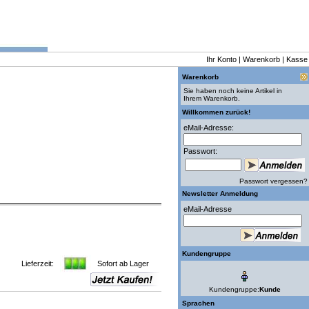
Ihr Konto
|
Warenkorb
|
Kasse
Warenkorb
Sie haben noch keine Artikel in
Ihrem Warenkorb.
Willkommen zurück!
eMail-Adresse:
Passwort:
Passwort vergessen?
Newsletter Anmeldung
eMail-Adresse
Kundengruppe
Lieferzeit:
Sofort ab Lager
Kundengruppe:
Kunde
Sprachen