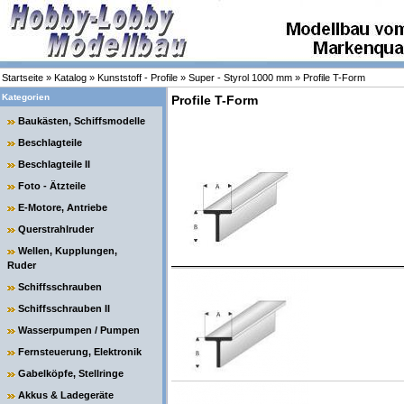
Startseite
»
Katalog
»
Kunststoff - Profile
»
Super - Styrol 1000 mm
»
Profile T-Form
Kategorien
Profile T-Form
Baukästen, Schiffsmodelle
Beschlagteile
Beschlagteile II
Foto - Ätzteile
E-Motore, Antriebe
Querstrahlruder
Wellen, Kupplungen,
Ruder
Schiffsschrauben
Schiffsschrauben II
Wasserpumpen / Pumpen
Fernsteuerung, Elektronik
Gabelköpfe, Stellringe
Akkus & Ladegeräte