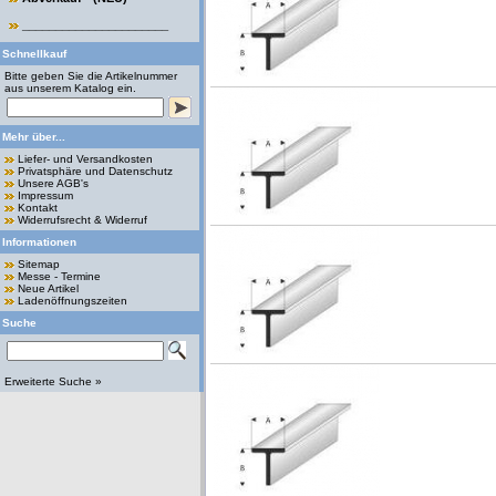
______________________
Schnellkauf
Bitte geben Sie die Artikelnummer
aus unserem Katalog ein.
Mehr über...
Liefer- und Versandkosten
Privatsphäre und Datenschutz
Unsere AGB's
Impressum
Kontakt
Widerrufsrecht & Widerruf
Informationen
Sitemap
Messe - Termine
Neue Artikel
Ladenöffnungszeiten
Suche
Erweiterte Suche »