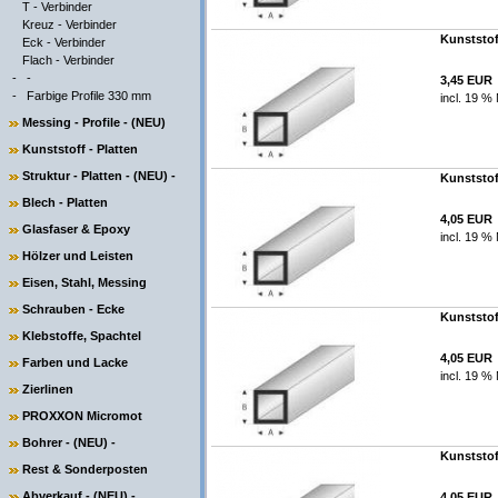
T - Verbinder
Kreuz - Verbinder
Kunststof
Eck - Verbinder
Flach - Verbinder
-
-
3,45 EUR
-
Farbige Profile 330 mm
incl. 19 %
Messing - Profile - (NEU)
Kunststoff - Platten
Struktur - Platten - (NEU) -
Kunststof
Blech - Platten
4,05 EUR
Glasfaser & Epoxy
incl. 19 %
Hölzer und Leisten
Eisen, Stahl, Messing
Schrauben - Ecke
Kunststof
Klebstoffe, Spachtel
4,05 EUR
Farben und Lacke
incl. 19 %
Zierlinen
PROXXON Micromot
Bohrer - (NEU) -
Kunststof
Rest & Sonderposten
Abverkauf - (NEU) -
4,05 EUR