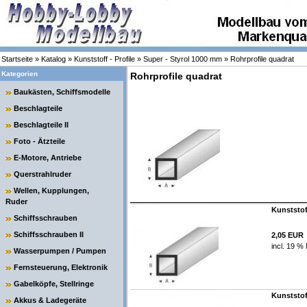
Startseite
»
Katalog
»
Kunststoff - Profile
»
Super - Styrol 1000 mm
»
Rohrprofile quadrat
Kategorien
Rohrprofile quadrat
Baukästen, Schiffsmodelle
Beschlagteile
Beschlagteile II
Foto - Ätzteile
E-Motore, Antriebe
Querstrahlruder
Wellen, Kupplungen,
Ruder
Kunststof
Schiffsschrauben
Schiffsschrauben II
2,05 EUR
incl. 19 %
Wasserpumpen / Pumpen
Fernsteuerung, Elektronik
Gabelköpfe, Stellringe
Kunststof
Akkus & Ladegeräte