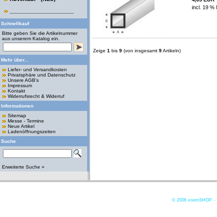
incl. 19 %
______________________
Schnellkauf
Bitte geben Sie die Artikelnummer
aus unserem Katalog ein.
Zeige
1
bis
9
(von insgesamt
9
Artikeln)
Mehr über...
Liefer- und Versandkosten
Privatsphäre und Datenschutz
Unsere AGB's
Impressum
Kontakt
Widerrufsrecht & Widerruf
Informationen
Sitemap
Messe - Termine
Neue Artikel
Ladenöffnungszeiten
Suche
Erweiterte Suche »
© 2006
xoomSHOP. -