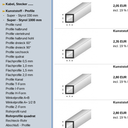
Kabel, Stecker ......
2,05 EUR
incl. 19 %
Kunststoff - Profile
-
Super - Styrol 330 mm
-
Super - Styrol 1000 mm
Profile rund
Profile halbrund
Kunststof
Profile viertelrund
Profile halbrund hohl
2,35 EUR
Profile dreieck 60°
incl. 19 %
Profile dreieck 90°
Profile sechseck
Profile qudrat
Flachprofile 0,5 mm
Flachprofile 1,0 mm
Kunststof
Flachprofile 1,5 mm
Flachprofile 2,0 mm
2,80 EUR
Profile Kanal
incl. 19 %
Profile T-Form
Profile I-Form
Profile H-Form
Winkelprofile A=B
Winkelprofile A= 1/2 B
Kunststof
Profile Z-Form
Rohrprofil rund
2,80 EUR
Rohrprofile quadrat
incl. 19 %
Rechteck-Rohr
Abschluß - Profile