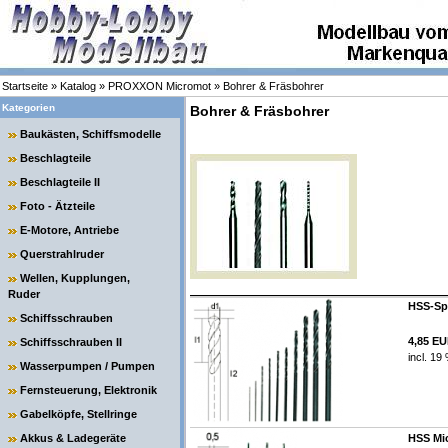
Startseite
»
Katalog
»
PROXXON Micromot
»
Bohrer & Fräsbohrer
Kategorien
Bohrer & Fräsbohrer
Baukästen, Schiffsmodelle
Beschlagteile
Beschlagteile II
Foto - Ätzteile
E-Motore, Antriebe
Querstrahlruder
Wellen, Kupplungen,
Ruder
HSS-Spi
Schiffsschrauben
4,85 E
Schiffsschrauben II
incl. 19
Wasserpumpen / Pumpen
Fernsteuerung, Elektronik
Gabelköpfe, Stellringe
Akkus & Ladegeräte
HSS Mic