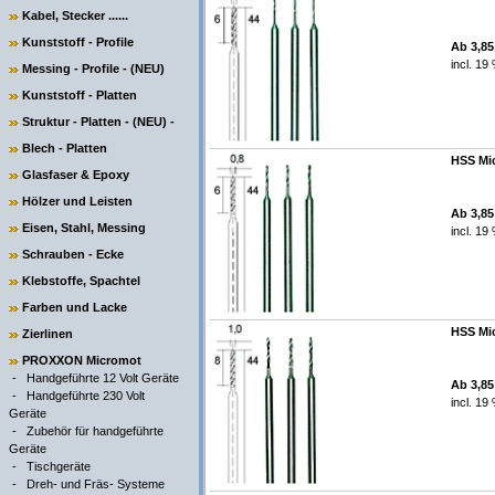
Kabel, Stecker ......
Kunststoff - Profile
Ab 3,8
incl. 19
Messing - Profile - (NEU)
Kunststoff - Platten
Struktur - Platten - (NEU) -
Blech - Platten
HSS Mic
Glasfaser & Epoxy
Hölzer und Leisten
Ab 3,8
Eisen, Stahl, Messing
incl. 19
Schrauben - Ecke
Klebstoffe, Spachtel
Farben und Lacke
HSS Mic
Zierlinen
PROXXON Micromot
-
Handgeführte 12 Volt Geräte
Ab 3,8
-
Handgeführte 230 Volt
incl. 19
Geräte
-
Zubehör für handgeführte
Geräte
-
Tischgeräte
-
Dreh- und Fräs- Systeme