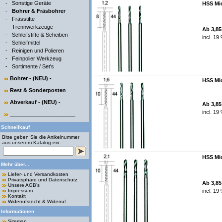
-
Sonstige Geräte
HSS Mic
-
Bohrer & Fräsbohrer
-
Frässtifte
-
Trennwerkzeuge
Ab 3,8
-
Schleifstifte & Scheiben
incl. 19
-
Schleifmittel
-
Reinigen und Polieren
-
Feinpolier Werkzeug
-
Sortimente / Set's
Bohrer - (NEU) -
HSS Mic
Rest & Sonderposten
Abverkauf - (NEU) -
Ab 3,8
incl. 19
______________________
Schnellkauf
Bitte geben Sie die Artikelnummer
aus unserem Katalog ein.
HSS Mic
Mehr über...
Liefer- und Versandkosten
Privatsphäre und Datenschutz
Ab 3,8
Unsere AGB's
Impressum
incl. 19
Kontakt
Widerrufsrecht & Widerruf
Informationen
Sitemap