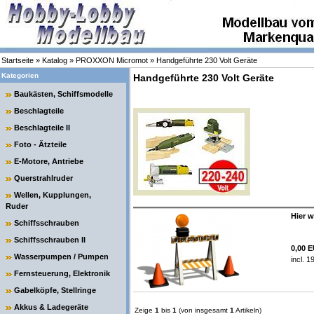
Startseite
»
Katalog
»
PROXXON Micromot
»
Handgeführte 230 Volt Geräte
Kategorien
Handgeführte 230 Volt Geräte
Baukästen, Schiffsmodelle
Beschlagteile
Beschlagteile II
Foto - Ätzteile
E-Motore, Antriebe
Querstrahlruder
Wellen, Kupplungen,
Ruder
Hier w
Schiffsschrauben
Schiffsschrauben II
0,00 
Wasserpumpen / Pumpen
incl. 
Fernsteuerung, Elektronik
Gabelköpfe, Stellringe
Akkus & Ladegeräte
Zeige
1
bis
1
(von insgesamt
1
Artikeln)