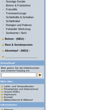
-
Sonstige Geräte
-
Bohrer & Fräsbohrer
-
Frässtifte
-
Trennwerkzeuge
-
Schleifstifte & Scheiben
-
Schleifmittel
-
Reinigen und Polieren
-
Feinpolier Werkzeug
-
Sortimente / Set's
Bohrer - (NEU) -
Rest & Sonderposten
Abverkauf - (NEU) -
______________________
Schnellkauf
Bitte geben Sie die Artikelnummer
aus unserem Katalog ein.
Mehr über...
Liefer- und Versandkosten
Privatsphäre und Datenschutz
Unsere AGB's
Impressum
Kontakt
Widerrufsrecht & Widerruf
Informationen
Sitemap