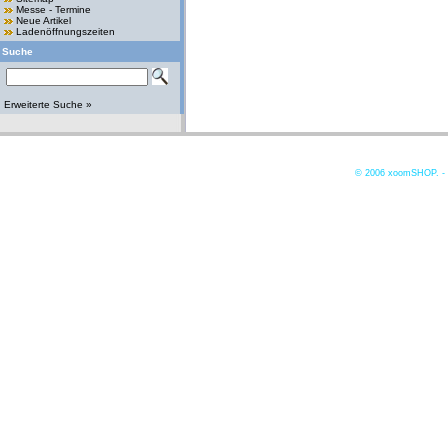
Messe - Termine
Neue Artikel
Ladenöffnungszeiten
Suche
Erweiterte Suche »
© 2006
xoomSHOP. -