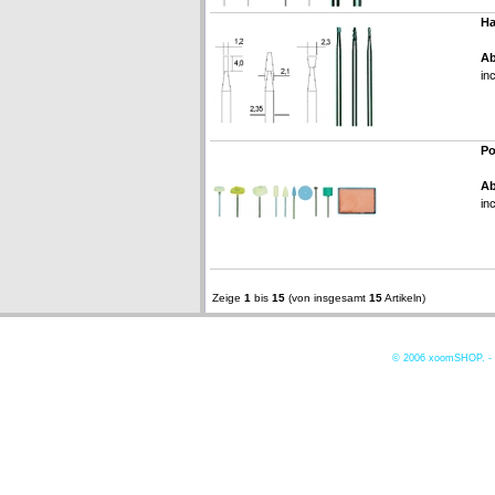
Ha
Ab
in
Po
Ab
in
Zeige
1
bis
15
(von insgesamt
15
Artikeln)
© 2006
xoomSHOP. -