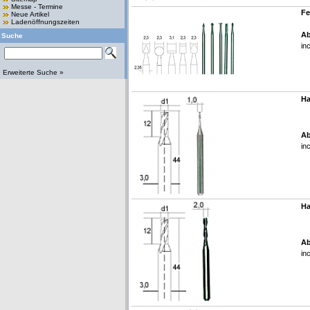
Messe - Termine
Fe
Neue Artikel
Ladenöffnungszeiten
Ab
Suche
in
Erweiterte Suche »
Ha
Ab
in
Ha
Ab
in