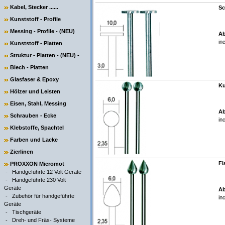
Kabel, Stecker ......
Sc
Kunststoff - Profile
Messing - Profile - (NEU)
Ab
in
Kunststoff - Platten
Struktur - Platten - (NEU) -
Blech - Platten
Glasfaser & Epoxy
Ku
Hölzer und Leisten
Eisen, Stahl, Messing
Ab
Schrauben - Ecke
in
Klebstoffe, Spachtel
Farben und Lacke
Zierlinen
Fl
PROXXON Micromot
-
Handgeführte 12 Volt Geräte
-
Handgeführte 230 Volt
Geräte
Ab
-
Zubehör für handgeführte
in
Geräte
-
Tischgeräte
-
Dreh- und Fräs- Systeme