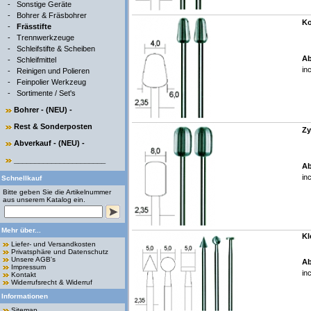
-
Sonstige Geräte
-
Bohrer & Fräsbohrer
Ko
-
Frässtifte
-
Trennwerkzeuge
-
Schleifstifte & Scheiben
Ab
-
Schleifmittel
in
-
Reinigen und Polieren
-
Feinpolier Werkzeug
-
Sortimente / Set's
Bohrer - (NEU) -
Rest & Sonderposten
Zy
Abverkauf - (NEU) -
______________________
Ab
in
Schnellkauf
Bitte geben Sie die Artikelnummer
aus unserem Katalog ein.
Mehr über...
Kl
Liefer- und Versandkosten
Privatsphäre und Datenschutz
Unsere AGB's
Ab
Impressum
in
Kontakt
Widerrufsrecht & Widerruf
Informationen
Sitemap