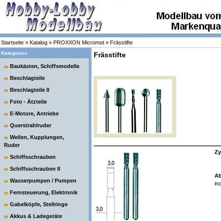
Startseite
»
Katalog
»
PROXXON Micromot
»
Frässtifte
Kategorien
Frässtifte
Baukästen, Schiffsmodelle
Beschlagteile
Beschlagteile II
Foto - Ätzteile
E-Motore, Antriebe
Querstrahlruder
Wellen, Kupplungen,
Ruder
Zy
Schiffsschrauben
Schiffsschrauben II
Ab
Wasserpumpen / Pumpen
in
Fernsteuerung, Elektronik
Gabelköpfe, Stellringe
Akkus & Ladegeräte