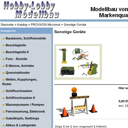
Startseite
»
Katalog
»
PROXXON Micromot
»
Sonstige Geräte
Kategorien
Sonstige Geräte
Baukästen, Schiffsmodelle
Beschlagteile
Beschlagteile II
Foto - Ätzteile
E-Motore, Antriebe
Querstrahlruder
Wellen, Kupplungen,
Ruder
Hier w
Schiffsschrauben
Schiffsschrauben II
0,00 
Wasserpumpen / Pumpen
incl. 
Fernsteuerung, Elektronik
Gabelköpfe, Stellringe
Akkus & Ladegeräte
Zeige
1
bis
1
(von insgesamt
1
Artikeln)