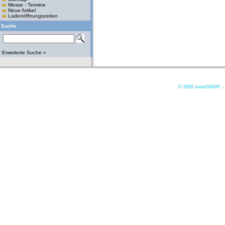
Messe - Termine
Neue Artikel
Ladenöffnungszeiten
Suche
Erweiterte Suche »
© 2006
xoomSHOP. -