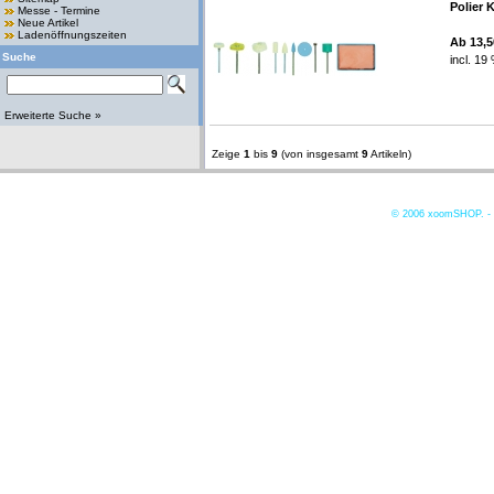
Polier K
Messe - Termine
Neue Artikel
Ladenöffnungszeiten
Ab 13,
Suche
incl. 19
Erweiterte Suche »
Zeige
1
bis
9
(von insgesamt
9
Artikeln)
© 2006
xoomSHOP. -