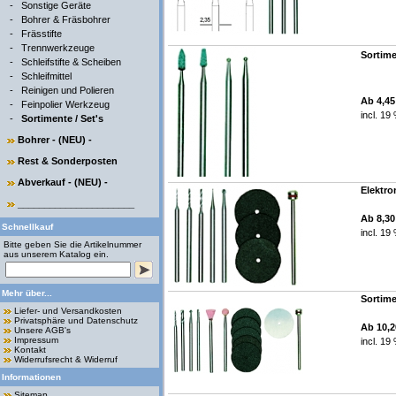
-
Sonstige Geräte
-
Bohrer & Fräsbohrer
-
Frässtifte
-
Trennwerkzeuge
Sortime
-
Schleifstifte & Scheiben
-
Schleifmittel
-
Reinigen und Polieren
Ab 4,4
-
Feinpolier Werkzeug
incl. 19
-
Sortimente / Set's
Bohrer - (NEU) -
Rest & Sonderposten
Abverkauf - (NEU) -
Elektron
______________________
Ab 8,3
Schnellkauf
incl. 19
Bitte geben Sie die Artikelnummer
aus unserem Katalog ein.
Mehr über...
Sortime
Liefer- und Versandkosten
Privatsphäre und Datenschutz
Ab 10,
Unsere AGB's
Impressum
incl. 19
Kontakt
Widerrufsrecht & Widerruf
Informationen
Sitemap