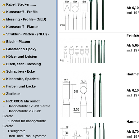
Kabel, Stecker ......
Ab 6,1
Kunststoff - Profile
incl. 19
Messing - Profile - (NEU)
Kunststoff - Platten
Struktur - Platten - (NEU) -
Feinfräs
Blech - Platten
Ab 5,6
Glasfaser & Epoxy
incl. 19
Hölzer und Leisten
Eisen, Stahl, Messing
Schrauben - Ecke
Hartmet
Klebstoffe, Spachtel
Farben und Lacke
Ab 6,1
Zierlinen
incl. 19
PROXXON Micromot
-
Handgeführte 12 Volt Geräte
-
Handgeführte 230 Volt
Geräte
-
Zubehör für handgeführte
Hartmet
Geräte
-
Tischgeräte
Ab 8,7
-
Dreh- und Fräs- Systeme
incl. 19