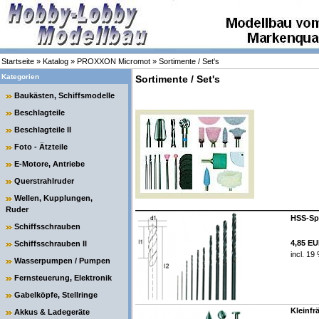
Startseite
»
Katalog
»
PROXXON Micromot
»
Sortimente / Set's
Kategorien
Sortimente / Set's
Baukästen, Schiffsmodelle
Beschlagteile
Beschlagteile II
Foto - Ätzteile
E-Motore, Antriebe
Querstrahlruder
Wellen, Kupplungen,
Ruder
HSS-Spi
Schiffsschrauben
4,85 E
Schiffsschrauben II
incl. 19
Wasserpumpen / Pumpen
Fernsteuerung, Elektronik
Gabelköpfe, Stellringe
Kleinfrä
Akkus & Ladegeräte