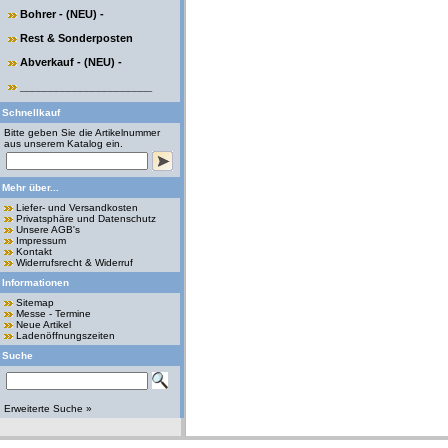
Bohrer - (NEU) -
Rest & Sonderposten
Abverkauf - (NEU) -
______________________
Schnellkauf
Bitte geben Sie die Artikelnummer
aus unserem Katalog ein.
Mehr über...
Liefer- und Versandkosten
Privatsphäre und Datenschutz
Unsere AGB's
Impressum
Kontakt
Widerrufsrecht & Widerruf
Informationen
Sitemap
Messe - Termine
Neue Artikel
Ladenöffnungszeiten
Suche
Erweiterte Suche »