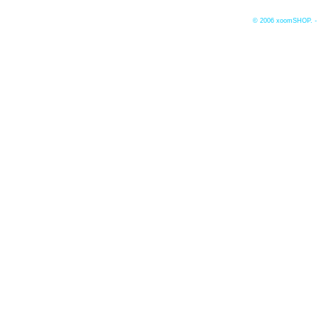
© 2006
xoomSHOP. -