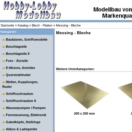
Startseite
»
Katalog
»
Blech - Platten
»
Messing - Bleche
Kategorien
Messing - Bleche
Baukästen, Schiffsmodelle
Beschlagteile
Beschlagteile II
Foto - Ätzteile
E-Motore, Antriebe
Weitere Unterkategorien:
Querstrahlruder
Wellen, Kupplungen,
Ruder
Schiffsschrauben
Schiffsschrauben II
Wasserpumpen / Pumpen
200 x 200 mm
Fernsteuerung, Elektronik
Gabelköpfe, Stellringe
Akkus & Ladegeräte