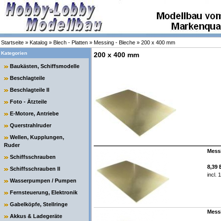
Startseite
»
Katalog
»
Blech - Platten
»
Messing - Bleche
»
200 x 400 mm
Kategorien
200 x 400 mm
Baukästen, Schiffsmodelle
Beschlagteile
Beschlagteile II
Foto - Ätzteile
E-Motore, Antriebe
Querstrahlruder
Wellen, Kupplungen,
Ruder
Messi
Schiffsschrauben
8,39
Schiffsschrauben II
incl.
Wasserpumpen / Pumpen
Fernsteuerung, Elektronik
Gabelköpfe, Stellringe
Messi
Akkus & Ladegeräte