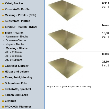
6,90
Kabel, Stecker ......
incl.
Kunststoff - Profile
Messing - Profile - (NEU)
Kunststoff - Platten
Messi
Struktur - Platten - (NEU) -
Blech - Platten
18,9
-
Aluminium - Bleche
incl.
-
Dural-Alu-Bleche
-
Kupfer - Bleche
-
Messing - Bleche
200 x 200 mm
Messi
200 x 300 mm
200 x 400 mm
25,3
incl.
Glasfaser & Epoxy
Hölzer und Leisten
Eisen, Stahl, Messing
Schrauben - Ecke
Zeige
1
bis
4
(von insgesamt
4
Artikeln)
Klebstoffe, Spachtel
Farben und Lacke
Zierlinen
PROXXON Micromot