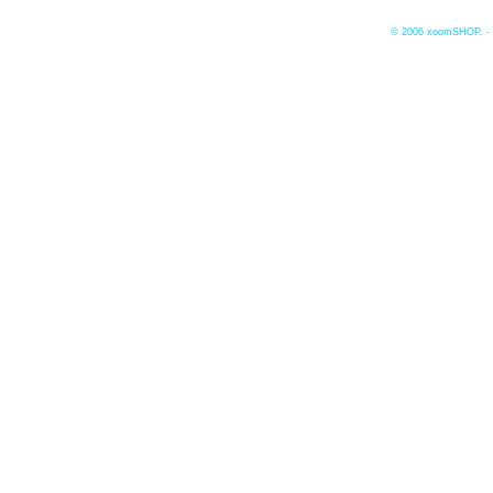
© 2006
xoomSHOP. -