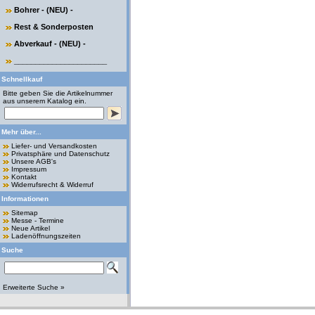
Bohrer - (NEU) -
Rest & Sonderposten
Abverkauf - (NEU) -
______________________
Schnellkauf
Bitte geben Sie die Artikelnummer
aus unserem Katalog ein.
Mehr über...
Liefer- und Versandkosten
Privatsphäre und Datenschutz
Unsere AGB's
Impressum
Kontakt
Widerrufsrecht & Widerruf
Informationen
Sitemap
Messe - Termine
Neue Artikel
Ladenöffnungszeiten
Suche
Erweiterte Suche »