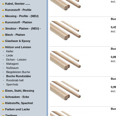
incl
Kabel, Stecker ......
Kunststoff - Profile
Messing - Profile - (NEU)
Buc
Kunststoff - Platten
0,4
Struktur - Platten - (NEU) -
incl
Blech - Platten
Glasfaser & Epoxy
Hölzer und Leisten
Buc
-
Kiefer
-
Linde
0,8
-
Eichen - Leisten
incl
-
Mahagoni
-
Nußbaum
-
Biegeleisten Buche
-
Buche Rundstäbe
Buc
-
Rundstab hell
-
Sperrholz
0,9
Eisen, Stahl, Messing
incl
Schrauben - Ecke
Klebstoffe, Spachtel
Buc
Farben und Lacke
Zierlinen