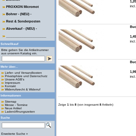
1,2
incl
PROXXON Micromot
Bohrer - (NEU) -
Rest & Sonderposten
Buc
Abverkauf - (NEU) -
______________________
1,4
incl
Schnellkauf
Bitte geben Sie die Artikelnummer
aus unserem Katalog ein.
Buc
Mehr über...
1,9
Liefer- und Versandkosten
Privatsphäre und Datenschutz
incl
Unsere AGB's
Impressum
Kontakt
Widerrufsrecht & Widerruf
Informationen
Sitemap
Zeige
1
bis
8
(von insgesamt
8
Artikeln)
Messe - Termine
Neue Artikel
Ladenöffnungszeiten
Suche
Erweiterte Suche »