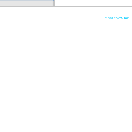
© 2006
xoomSHOP. -