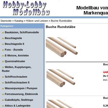
Startseite
»
Katalog
»
Hölzer und Leisten
»
Buche Rundstäbe
Kategorien
Buche Rundstäbe
Baukästen, Schiffsmodelle
Beschlagteile
Beschlagteile II
Foto - Ätzteile
E-Motore, Antriebe
Querstrahlruder
Buc
Wellen, Kupplungen,
Ruder
UVP
Ihr
Schiffsschrauben
incl
Schiffsschrauben II
Wasserpumpen / Pumpen
Fernsteuerung, Elektronik
Buc
Gabelköpfe, Stellringe
Akkus & Ladegeräte
0,3