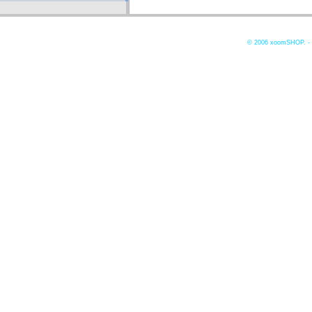
© 2006
xoomSHOP. -