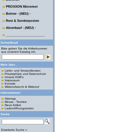
PROXXON Micromot
Bohrer - (NEU) -
Rest & Sonderposten
Abverkauf - (NEU) -
______________________
Schnellkauf
Bitte geben Sie die Artikelnummer
aus unserem Katalog ein.
Mehr über...
Liefer- und Versandkosten
Privatsphäre und Datenschutz
Unsere AGB's
Impressum
Kontakt
Widerrufsrecht & Widerruf
Informationen
Sitemap
Messe - Termine
Neue Artikel
Ladenöffnungszeiten
Suche
Erweiterte Suche »