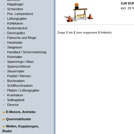
0,00 EU
-
Klappbügel
incl. 19 
-
Scharniere
-
Pos. Lampenbord
-
Lüftungsgitter
-
Kohleluken
-
Bunkerdeckel
Zeige
1
bis
2
(von insgesamt
2
Artikeln)
-
Decksgullys
-
Flansche und Ringe
-
Handräder
-
Steigeisen
-
Handlauf / Schornsteinstag
-
Rohrhalter
-
Spannringe / Mast
-
Spannschlösser
-
Steuerräder
-
Paddel / Riemen
-
Buchstaben
-
Schiffsschrauben
-
Platten / Lüftungsgitter
-
Kranhaken
-
Seilkappbeil
-
Diverse
E-Motore, Antriebe
Querstrahlruder
Wellen, Kupplungen,
Ruder