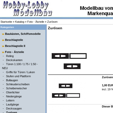
Startseite
»
Katalog
»
Foto - Ätzteile
»
Zurösen
Kategorien
Zurösen
Baukästen, Schiffsmodelle
Beschlagteile
Beschlagteile II
Foto - Ätzteile
-
Reling
-
Deckskanten
-
Türen 1:100 / 1:75 / 1:50 -
NEU
-
Griffe für Türen / Luken
-
Stufen und Plattform
Zurösen 
-
Bullaugen
-
Schleuderscheiben
1,00 EU
-
Scheibenwischer
incl. 19 
-
Oberlichter
-
Niedergänge
-
Leitern
-
Laufgänge
Dieser B
-
Decksaugen
-
Zurösen