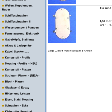
Wellen, Kupplungen,
Tür rund 
Ruder
Schiffsschrauben
1,50 EUR
Schiffsschrauben II
incl. 19 %
Wasserpumpen / Pumpen
Fernsteuerung, Elektronik
Gabelköpfe, Stellringe
Akkus & Ladegeräte
Zeige
1
bis
5
(von insgesamt
5
Artikeln)
Kabel, Stecker ......
Kunststoff - Profile
Messing - Profile - (NEU)
Kunststoff - Platten
Struktur - Platten - (NEU) -
Blech - Platten
Glasfaser & Epoxy
Hölzer und Leisten
Eisen, Stahl, Messing
Schrauben - Ecke
Klebstoffe, Spachtel