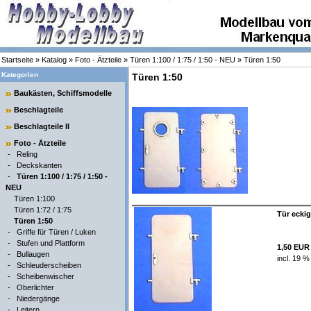
Startseite
»
Katalog
»
Foto - Ätzteile
»
Türen 1:100 / 1:75 / 1:50 - NEU
»
Türen 1:50
Kategorien
Türen 1:50
Baukästen, Schiffsmodelle
Beschlagteile
Beschlagteile II
Foto - Ätzteile
-
Reling
-
Deckskanten
-
Türen 1:100 / 1:75 / 1:50 -
NEU
Türen 1:100
Türen 1:72 / 1:75
Tür eckig
Türen 1:50
-
Griffe für Türen / Luken
-
Stufen und Plattform
1,50 EUR
-
Bullaugen
incl. 19 %
-
Schleuderscheiben
-
Scheibenwischer
-
Oberlichter
-
Niedergänge
-
Leitern