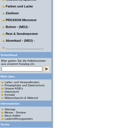
Farben und Lacke
Zierlinen
PROXXON Micromot
Bohrer - (NEU) -
Rest & Sonderposten
Abverkauf - (NEU) -
______________________
Schnellkauf
Bitte geben Sie die Artikelnummer
aus unserem Katalog ein.
Mehr über...
Liefer- und Versandkosten
Privatsphäre und Datenschutz
Unsere AGB's
Impressum
Kontakt
Widerrufsrecht & Widerruf
Informationen
Sitemap
Messe - Termine
Neue Artikel
Ladenöffnungszeiten
Suche