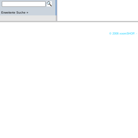
Erweiterte Suche »
© 2006
xoomSHOP. -