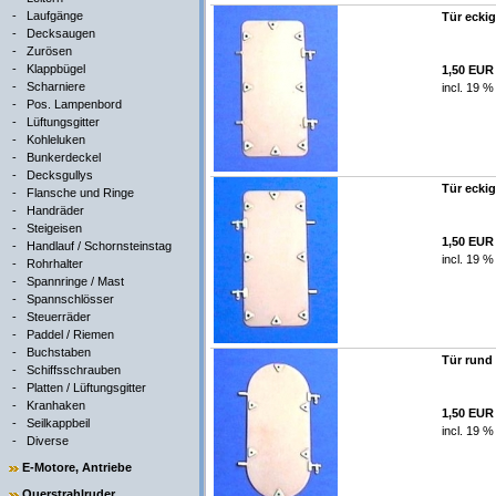
-
Laufgänge
Tür eckig
-
Decksaugen
-
Zurösen
-
Klappbügel
1,50 EUR
-
Scharniere
incl. 19 %
-
Pos. Lampenbord
-
Lüftungsgitter
-
Kohleluken
-
Bunkerdeckel
-
Decksgullys
Tür eckig
-
Flansche und Ringe
-
Handräder
-
Steigeisen
1,50 EUR
-
Handlauf / Schornsteinstag
incl. 19 %
-
Rohrhalter
-
Spannringe / Mast
-
Spannschlösser
-
Steuerräder
-
Paddel / Riemen
-
Buchstaben
Tür rund 
-
Schiffsschrauben
-
Platten / Lüftungsgitter
-
Kranhaken
1,50 EUR
-
Seilkappbeil
incl. 19 %
-
Diverse
E-Motore, Antriebe
Querstrahlruder