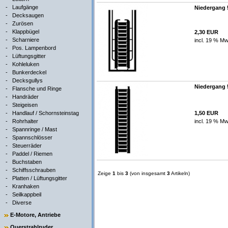
-
Laufgänge
Niedergang 5
-
Decksaugen
-
Zurösen
-
Klappbügel
2,30 EUR
-
Scharniere
incl. 19 % Mw
-
Pos. Lampenbord
-
Lüftungsgitter
-
Kohleluken
-
Bunkerdeckel
-
Decksgullys
Niedergang 5
-
Flansche und Ringe
-
Handräder
-
Steigeisen
-
Handlauf / Schornsteinstag
1,50 EUR
-
Rohrhalter
incl. 19 % Mw
-
Spannringe / Mast
-
Spannschlösser
-
Steuerräder
-
Paddel / Riemen
-
Buchstaben
-
Schiffsschrauben
Zeige
1
bis
3
(von insgesamt
3
Artikeln)
-
Platten / Lüftungsgitter
-
Kranhaken
-
Seilkappbeil
-
Diverse
E-Motore, Antriebe
Querstrahlruder