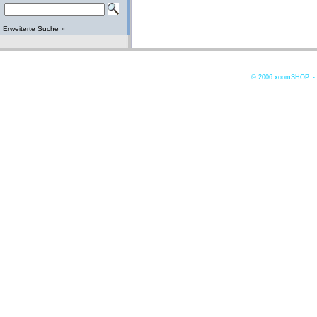
Erweiterte Suche »
© 2006
xoomSHOP. -