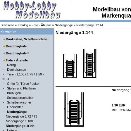
Startseite
»
Katalog
»
Foto - Ätzteile
»
Niedergänge
»
Niedergänge 1:144
Kategorien
Niedergänge 1:144
Baukästen, Schiffsmodelle
Beschlagteile
Beschlagteile II
Foto - Ätzteile
-
Reling
-
Deckskanten
-
Türen 1:100 / 1:75 / 1:50 -
NEU
-
Griffe für Türen / Luken
-
Stufen und Plattform
Niedergang 5
-
Bullaugen
-
Schleuderscheiben
-
Scheibenwischer
1,90 EUR
-
Oberlichter
incl. 19 % Mw
-
Niedergänge
Niedergänge 1:72 / 75
Niedergänge 1:100
Niedergänge 1:144
-
Leitern