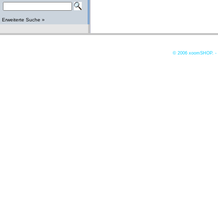
Erweiterte Suche »
© 2006
xoomSHOP. -