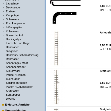
-
Laufgänge
1,80 EU
-
Decksaugen
incl. 19 
-
Zurösen
-
Klappbügel
-
Scharniere
-
Pos. Lampenbord
-
Lüftungsgitter
-
Kohleluken
Anlegele
-
Bunkerdeckel
-
Decksgullys
-
Flansche und Ringe
1,50 EU
-
Handräder
incl. 19 
-
Steigeisen
-
Handlauf / Schornsteinstag
-
Rohrhalter
-
Spannringe / Mast
-
Spannschlösser
-
Steuerräder
Steigleit
-
Paddel / Riemen
-
Buchstaben
-
Schiffsschrauben
1,50 EU
-
Platten / Lüftungsgitter
incl. 19 
-
Kranhaken
-
Seilkappbeil
-
Diverse
E-Motore, Antriebe
Steigleit
Querstrahlruder