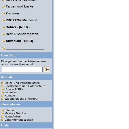
Farben und Lacke
Zierlinen
PROXXON Micromot
Bohrer - (NEU) -
Rest & Sonderposten
Abverkauf - (NEU) -
______________________
Schnellkauf
Bitte geben Sie die Artikelnummer
aus unserem Katalog ein.
Mehr über...
Liefer- und Versandkosten
Privatsphäre und Datenschutz
Unsere AGB's
Impressum
Kontakt
Widerrufsrecht & Widerruf
Informationen
Sitemap
Messe - Termine
Neue Artikel
Ladenöffnungszeiten
Suche