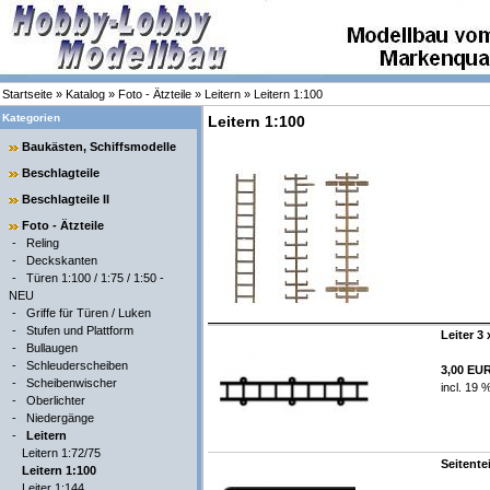
Startseite
»
Katalog
»
Foto - Ätzteile
»
Leitern
»
Leitern 1:100
Kategorien
Leitern 1:100
Baukästen, Schiffsmodelle
Beschlagteile
Beschlagteile II
Foto - Ätzteile
-
Reling
-
Deckskanten
-
Türen 1:100 / 1:75 / 1:50 -
NEU
-
Griffe für Türen / Luken
-
Stufen und Plattform
Leiter 3
-
Bullaugen
-
Schleuderscheiben
3,00 EU
-
Scheibenwischer
incl. 19 
-
Oberlichter
-
Niedergänge
-
Leitern
Leitern 1:72/75
Seitentei
Leitern 1:100
Leiter 1:144