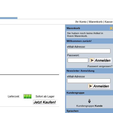
Ihr Konto
|
Warenkorb
|
Kasse
Warenkorb
Sie haben noch keine Artikel in
Ihrem Warenkorb.
Willkommen zurück!
eMail-Adresse:
Passwort:
Passwort vergessen?
Newsletter Anmeldung
eMail-Adresse
Kundengruppe
Lieferzeit:
Sofort ab Lager
Kundengruppe:
Kunde
Sprachen