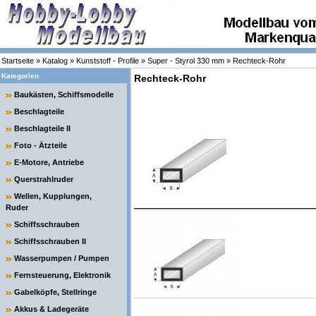
Startseite
»
Katalog
»
Kunststoff - Profile
»
Super - Styrol 330 mm
»
Rechteck-Rohr
Kategorien
Rechteck-Rohr
Baukästen, Schiffsmodelle
Beschlagteile
Beschlagteile II
Foto - Ätzteile
E-Motore, Antriebe
Querstrahlruder
Wellen, Kupplungen,
Ruder
Schiffsschrauben
Schiffsschrauben II
Wasserpumpen / Pumpen
Fernsteuerung, Elektronik
Gabelköpfe, Stellringe
Akkus & Ladegeräte