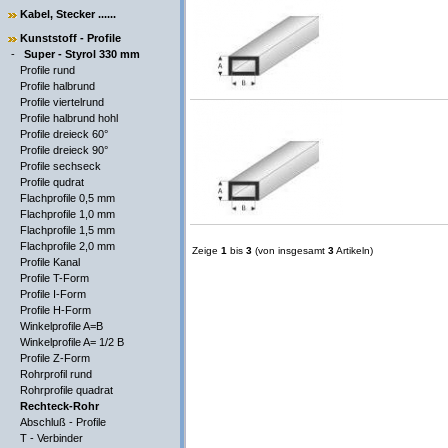
Kabel, Stecker ......
Kunststoff - Profile
-
Super - Styrol 330 mm
Profile rund
Profile halbrund
Profile viertelrund
Profile halbrund hohl
Profile dreieck 60°
Profile dreieck 90°
Profile sechseck
Profile qudrat
Flachprofile 0,5 mm
Flachprofile 1,0 mm
Flachprofile 1,5 mm
Flachprofile 2,0 mm
Zeige
1
bis
3
(von insgesamt
3
Artikeln)
Profile Kanal
Profile T-Form
Profile I-Form
Profile H-Form
Winkelprofile A=B
Winkelprofile A= 1/2 B
Profile Z-Form
Rohrprofil rund
Rohrprofile quadrat
Rechteck-Rohr
Abschluß - Profile
T - Verbinder